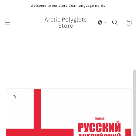
Skip to
Welcome to our store dear language nerds
content
Arctic Polyglots
Cart
Store
Skip to
product
information