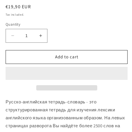
Regular
€19,90 EUR
price
Tax included.
Quantity
Decrease
Increase
quantity
quantity
for
for
Английский
Английский
Add to cart
язык:
язык:
тетрадь-
тетрадь-
словарь
словарь
Русско-английская тетрадь-словарь - это
структурированная тетрадь для изучения лексики
английского языка организованным образом. На левых
страницах разворота Вы найдёте более 2500 слов на