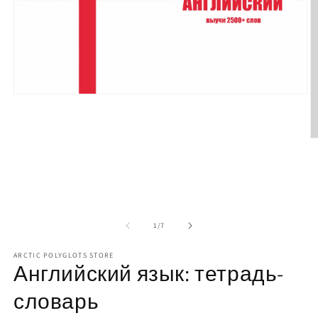
Open
media
1
in
modal
O
m
2
in
m
of
1
/
7
ARCTIC POLYGLOTS STORE
Английский язык: тетрадь-
словарь