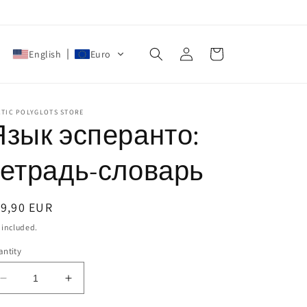
Log
Cart
English
Euro
in
CTIC POLYGLOTS STORE
Язык эсперанто:
тетрадь-словарь
egular
19,90 EUR
ice
 included.
ntity
Decrease
Increase
quantity
quantity