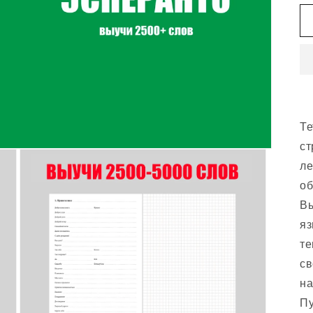
Те
ст
ле
об
Вы
яз
те
св
на
Пу