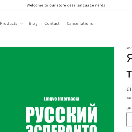
Welcome to our store dear language nerds
Products
Blog
Contact
Cancellations
AR
R
€
pr
Tax
Qua