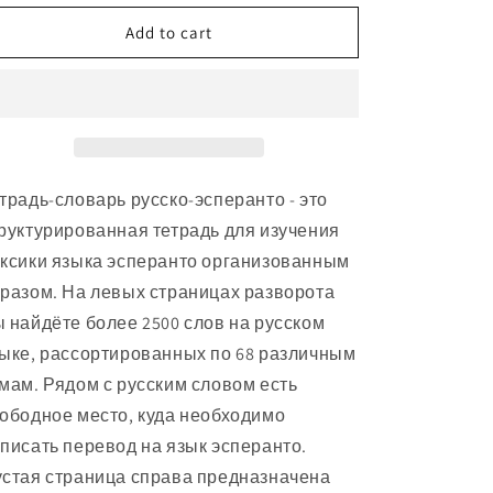
for
for
Язык
Язык
Add to cart
эсперанто:
эсперанто:
тетрадь-
тетрадь-
словарь
словарь
традь-словарь русско-эсперанто - это
руктурированная тетрадь для изучения
ксики языка эсперанто организованным
разом. На левых страницах разворота
 найдёте более 2500 слов на русском
ыке, рассортированных по 68 различным
мам. Рядом с русским словом есть
ободное место, куда необходимо
писать перевод на язык эсперанто.
стая страница справа предназначена