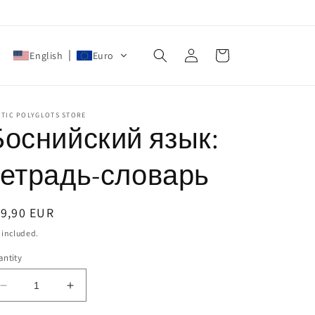
Log
Cart
English
Euro
in
CTIC POLYGLOTS STORE
Боснийский язык:
тетрадь-словарь
egular
19,90 EUR
ice
 included.
ntity
Decrease
Increase
quantity
quantity