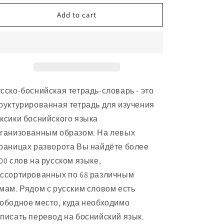
for
for
Боснийский
Боснийский
Add to cart
язык:
язык:
тетрадь-
тетрадь-
словарь
словарь
сско-боснийская тетрадь-словарь - это
руктурированная тетрадь для изучения
ксики боснийского языка
ганизованным образом. На левых
раницах разворота Вы найдёте более
00 слов на русском языке,
ссортированных по 68 различным
мам. Рядом с русским словом есть
ободное место, куда необходимо
писать перевод на боснийский язык.