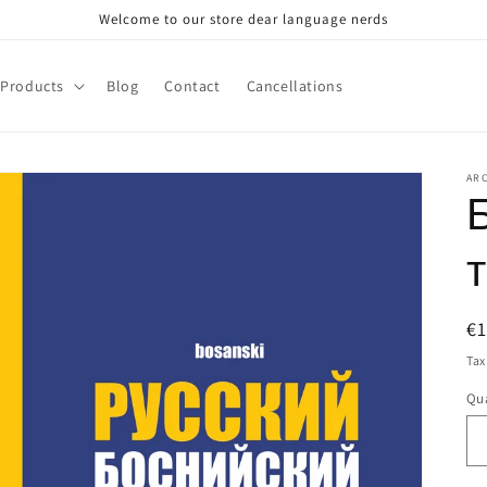
Welcome to our store dear language nerds
Products
Blog
Contact
Cancellations
AR
R
€
pr
Tax
Qua