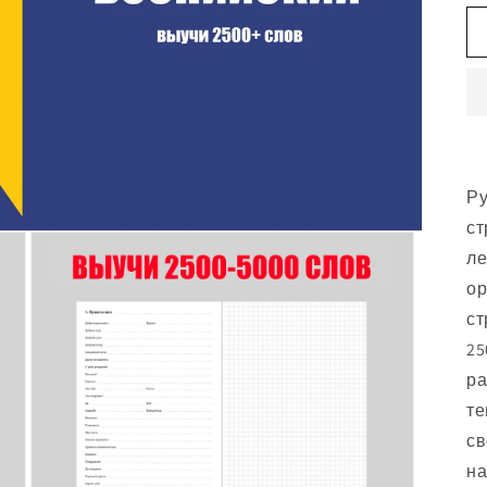
Ру
ст
ле
ор
ст
25
ра
те
св
на