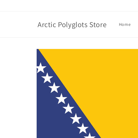
Skip to
content
Arctic Polyglots Store
Home
Skip to
product
information