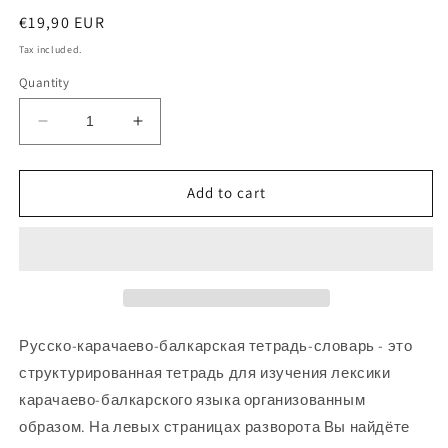
Regular
€19,90 EUR
price
Tax included.
Quantity
Decrease
Increase
quantity
quantity
for
for
Карачаево-
Карачаево-
Add to cart
Балкарский
Балкарский
язык:
язык:
тетрадь-
тетрадь-
словарь
словарь
Русско-карачаево-балкарская тетрадь-словарь - это
структурированная тетрадь для изучения лексики
карачаево-балкар
ского языка организованным
образом. На левых страницах разворота Вы найдёте