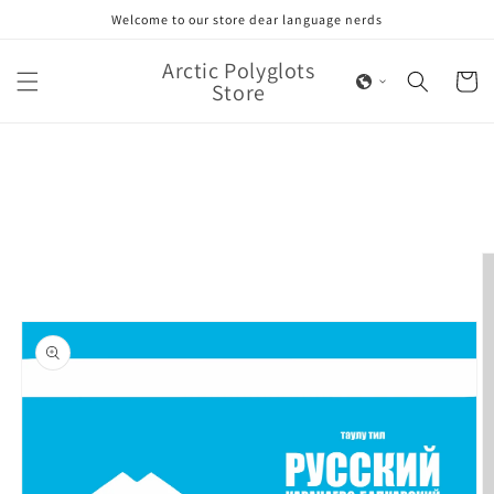
Skip to
Welcome to our store dear language nerds
content
Arctic Polyglots
Cart
Store
Skip to
product
information