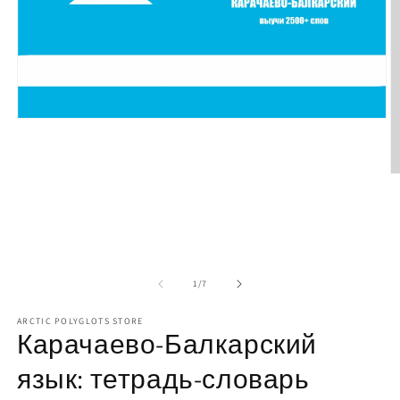
Open
media
1
in
modal
O
m
2
in
m
of
1
/
7
ARCTIC POLYGLOTS STORE
Карачаево-Балкарский
язык: тетрадь-словарь