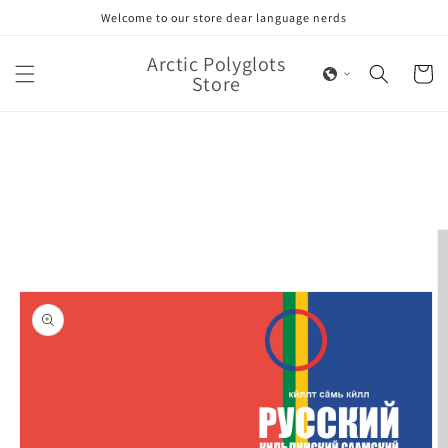
Skip to
Welcome to our store dear language nerds
content
Arctic Polyglots
Cart
Store
Skip to
product
information