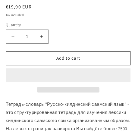
Regular
€19,90 EUR
price
Tax included.
Quantity
Decrease
Increase
quantity
quantity
for
for
Килдинский
Килдинский
Add to cart
Саамский
Саамский
язык:
язык:
тетрадь-
тетрадь-
словарь
словарь
Тетрадь-словарь "Русско-килдинский саамский язык" -
это структурированная тетрадь для изучения лексики
килдинского саамс
кого языка организованным образом.
На левых страницах разворота Вы найдёте более 2500