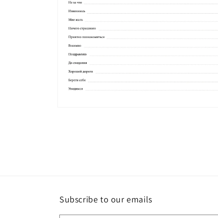
Open
media
6
in
modal
Subscribe to our emails