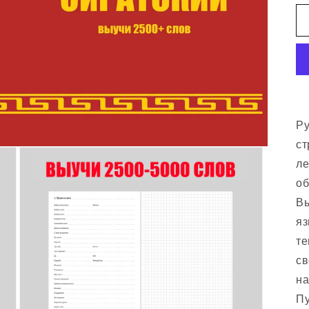
Ру
ст
ле
об
Вы
яз
те
св
на
Пу