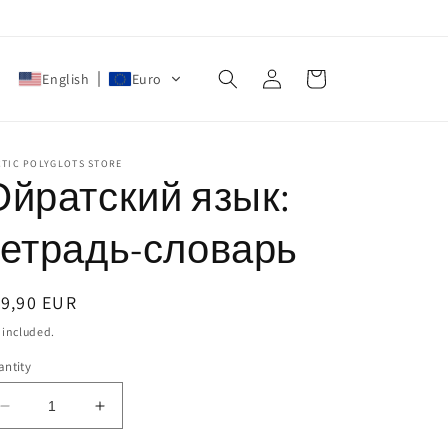
Log
Cart
English
Euro
in
CTIC POLYGLOTS STORE
Ойратский язык:
тетрадь-словарь
egular
19,90 EUR
ice
 included.
ntity
Decrease
Increase
quantity
quantity