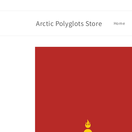
Skip to
content
Arctic Polyglots Store
Home
Skip to
product
information