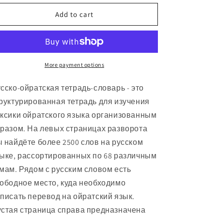
for
for
Ойратский
Ойратский
Add to cart
язык:
язык:
тетрадь-
тетрадь-
словарь
словарь
More payment options
сско-ойратская тетрадь-словарь - это
руктурированная тетрадь для изучения
ксики
ойрат
ского языка организованным
разом. На левых страницах разворота
 найдёте более 2500 слов на русском
ыке, рассортированных по 68 различным
мам. Рядом с русским словом есть
ободное место, куда необходимо
писать перевод на
ойрат
ский язык.
стая страница справа предназначена