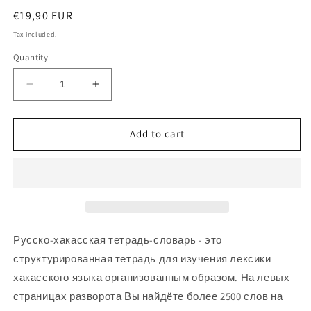
Regular
€19,90 EUR
price
Tax included.
Quantity
Decrease
Increase
quantity
quantity
for
for
Хакасский
Хакасский
Add to cart
язык:
язык:
тетрадь-
тетрадь-
словарь
словарь
Русско-хакасская тетрадь-словарь - это
структурированная тетрадь для изучения лексики
хакас
ского языка организованным образом. На левых
страницах разворота Вы найдёте более 2500 слов на