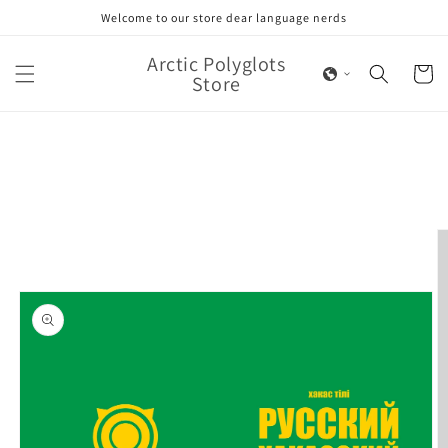
Skip to
Welcome to our store dear language nerds
content
Arctic Polyglots
Cart
Store
Skip to
product
information