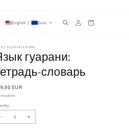
Log
Cart
English
Euro
in
CTIC POLYGLOTS STORE
Язык гуарани:
тетрадь-словарь
egular
19,90 EUR
ice
 included.
ntity
Decrease
Increase
quantity
quantity