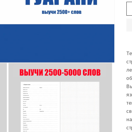
Те
ст
ле
об
Вы
яз
те
св
на
ст