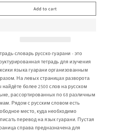
for
for
Язык
Язык
Add to cart
гуарани:
гуарани:
тетрадь-
тетрадь-
словарь
словарь
традь-словарь русско-гуарани - это
руктурированная тетрадь для изучения
ксики языка
гуарани
организованным
разом. На левых страницах разворота
 найдёте более 2500 слов на русском
ыке, рассортированных по 68 различным
мам. Рядом с русским словом есть
ободное место, куда необходимо
писать перевод на язык
гуарани
. Пустая
раница справа предназначена для