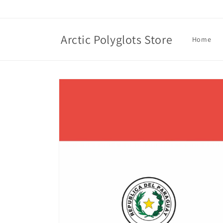
Skip to
content
Arctic Polyglots Store
Home
Skip to
product
information