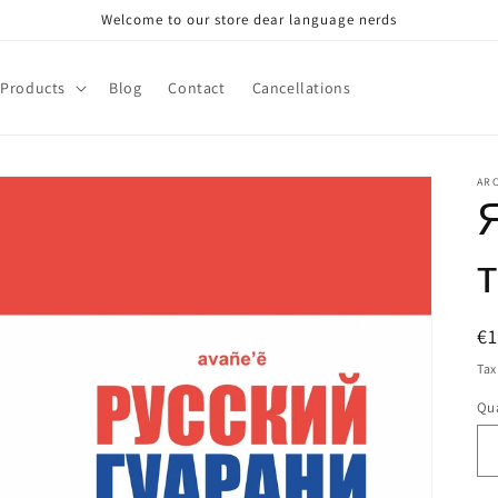
Welcome to our store dear language nerds
Products
Blog
Contact
Cancellations
AR
R
€
pr
Tax
Qua