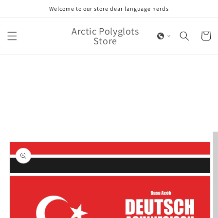
Skip to
Welcome to our store dear language nerds
content
Arctic Polyglots
Cart
Store
Skip to
product
information