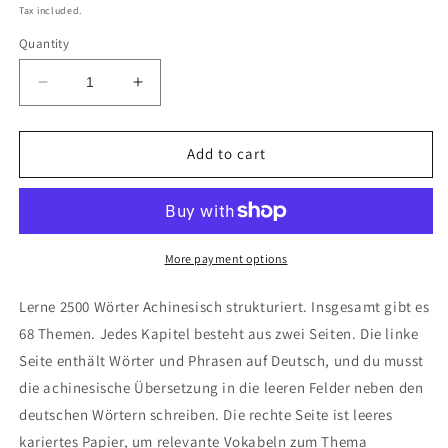
price
Tax included.
Quantity
Decrease
Increase
quantity
quantity
for
for
Deutsch-
Deutsch-
Add to cart
Achinesisch
Achinesisch
Notizbuch
Notizbuch
More payment options
Lerne 2500 Wörter Achinesisch strukturiert. Insgesamt gibt es
68 Themen. Jedes Kapitel besteht aus zwei Seiten. Die linke
Seite enthält Wörter und Phrasen auf Deutsch, und du musst
die achinesische Übersetzung in die leeren Felder neben den
deutschen Wörtern schreiben. Die rechte Seite ist leeres
kariertes Papier, um relevante Vokabeln zum Thema