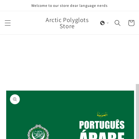
Skip to
Welcome to our store dear language nerds
content
Arctic Polyglots
Cart
Store
Skip to
product
information