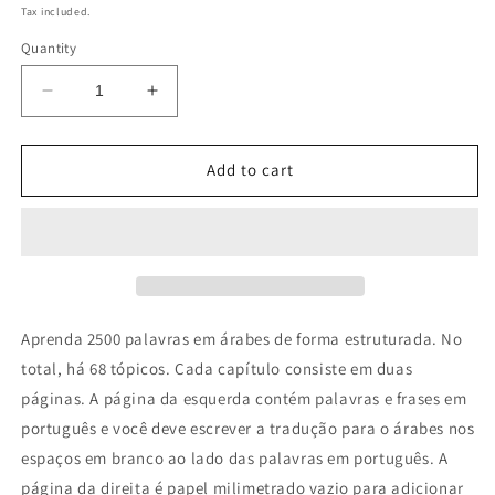
price
Tax included.
Quantity
Decrease
Increase
quantity
quantity
for
for
Caderno
Caderno
Add to cart
de
de
árabes
árabes
Aprenda 2500 palavras em árabes de forma estruturada. No
total, há 68 tópicos. Cada capítulo consiste em duas
páginas. A página da esquerda contém palavras e frases em
português e você deve escrever a tradução para o árabes nos
espaços em branco ao lado das palavras em português. A
página da direita é papel milimetrado vazio para adicionar