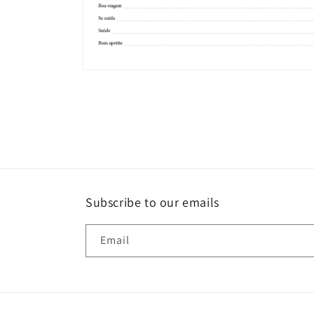
Open
media
4
in
modal
Subscribe to our emails
Email