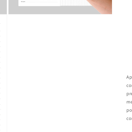
Open
media
3
in
modal
Ap
co
pr
me
po
co