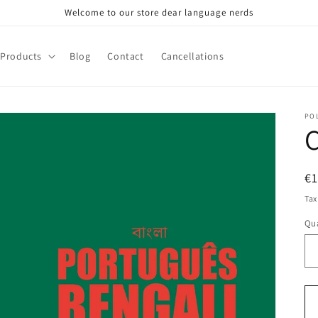
Welcome to our store dear language nerds
Products
Blog
Contact
Cancellations
PO
C
R
€
pr
Tax
Qua