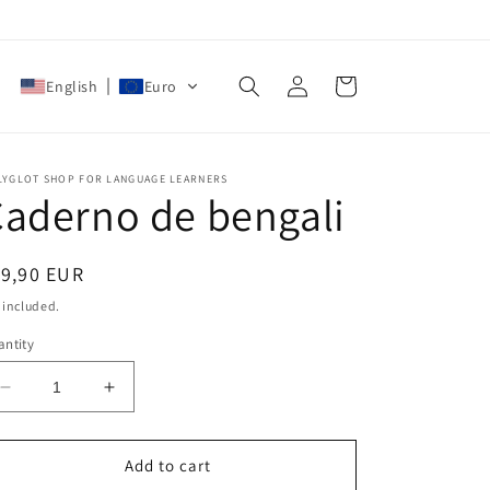
Log
Cart
English
Euro
in
LYGLOT SHOP FOR LANGUAGE LEARNERS
aderno de bengali
egular
19,90 EUR
ice
 included.
ntity
Decrease
Increase
quantity
quantity
for
for
Caderno
Caderno
Add to cart
de
de