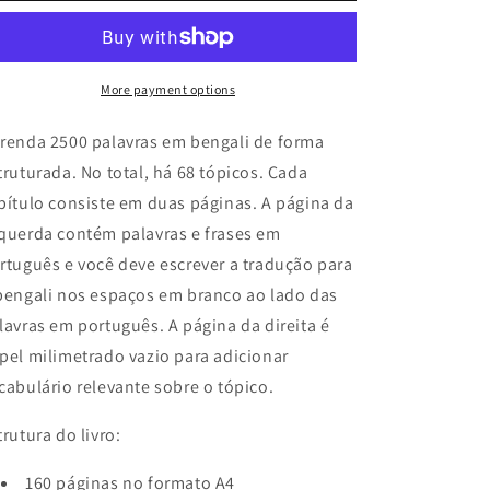
bengali
bengali
More payment options
renda 2500 palavras em bengali de forma
truturada. No total, há 68 tópicos. Cada
pítulo consiste em duas páginas. A página da
querda contém palavras e frases em
rtuguês e você deve escrever a tradução para
bengali nos espaços em branco ao lado das
lavras em português. A página da direita é
pel milimetrado vazio para adicionar
cabulário relevante sobre o tópico.
trutura do livro:
160 páginas no formato A4