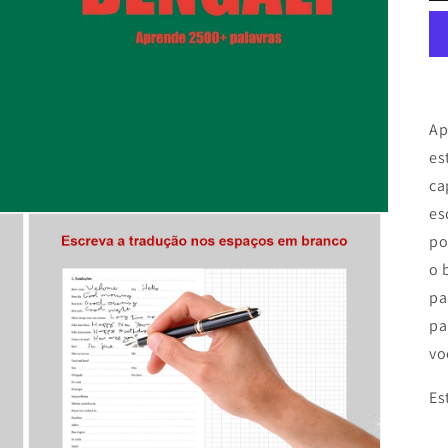
Ap
es
ca
es
po
o 
pa
pa
vo
Es