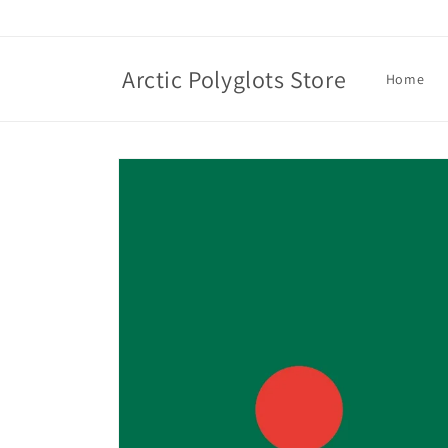
Skip to
content
Arctic Polyglots Store
Home
Skip to
product
information