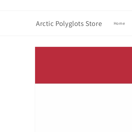
Skip to
content
Arctic Polyglots Store
Home
Skip to
product
information