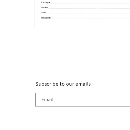
Open
media
4
in
modal
Subscribe to our emails
Email