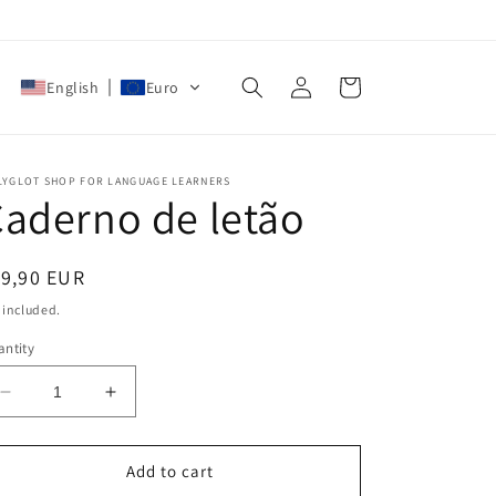
Log
Cart
English
Euro
in
LYGLOT SHOP FOR LANGUAGE LEARNERS
aderno de letão
egular
19,90 EUR
ice
 included.
ntity
Decrease
Increase
quantity
quantity
for
for
Caderno
Caderno
Add to cart
de
de