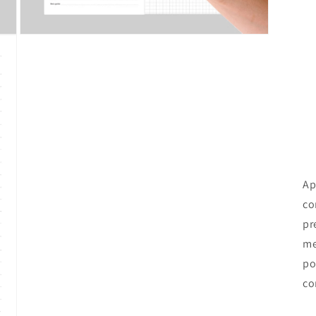
Open
media
3
in
modal
Ap
co
pr
me
po
co