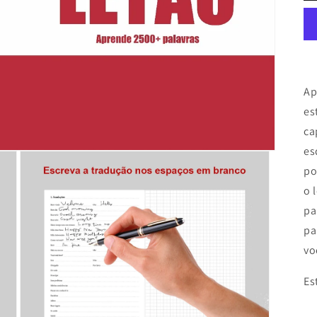
Ap
es
ca
es
po
o 
pa
pa
vo
Es