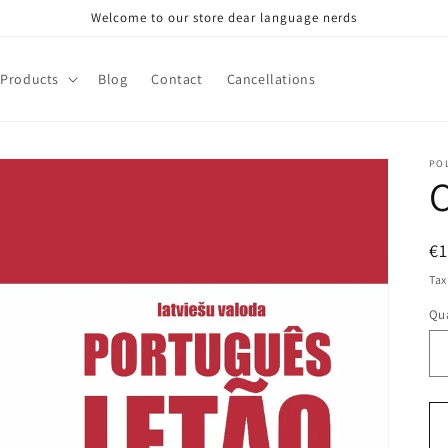
Welcome to our store dear language nerds
Products
Blog
Contact
Cancellations
PO
C
R
€
pr
Tax
Qua