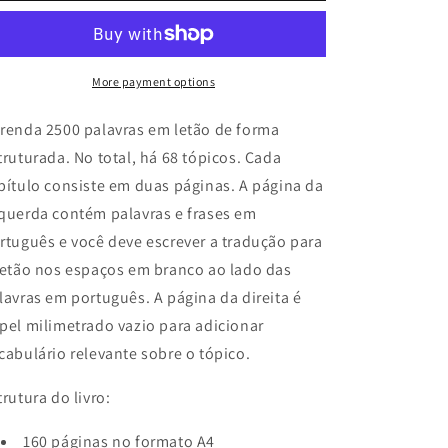
letão
letão
More payment options
renda 2500 palavras em letão de forma
truturada. No total, há 68 tópicos. Cada
pítulo consiste em duas páginas. A página da
querda contém palavras e frases em
rtuguês e você deve escrever a tradução para
letão nos espaços em branco ao lado das
lavras em português. A página da direita é
pel milimetrado vazio para adicionar
cabulário relevante sobre o tópico.
trutura do livro:
160 páginas no formato A4