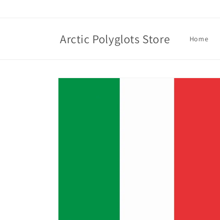
Skip to
content
Arctic Polyglots Store
Home
Skip to
product
information