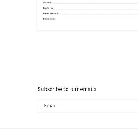
Open
media
4
in
modal
Subscribe to our emails
Email