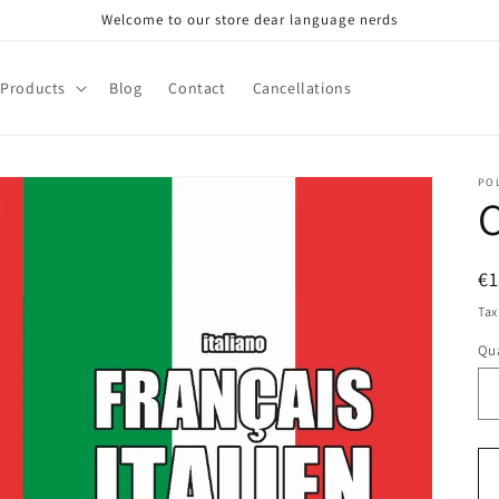
Welcome to our store dear language nerds
Products
Blog
Contact
Cancellations
PO
C
R
€
pr
Tax
Qua