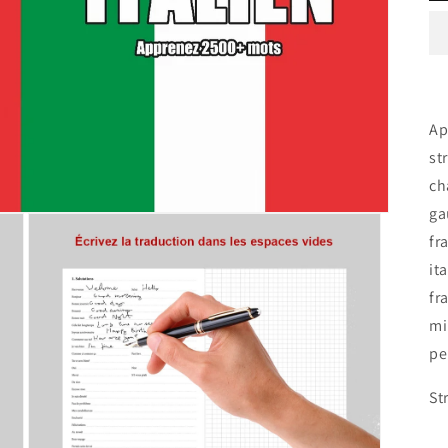
Ap
st
ch
ga
fr
it
fr
mi
pe
St