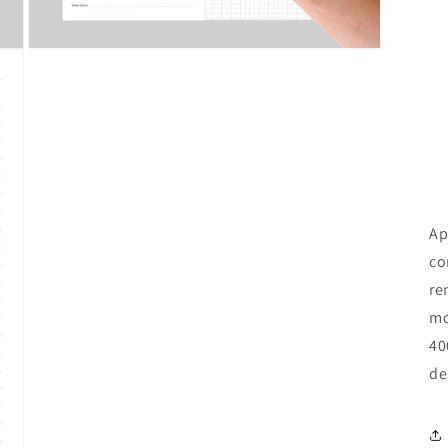
Open
media
3
in
modal
Ap
co
re
mo
40
de