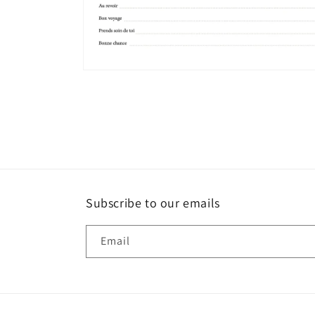
Open
media
4
in
modal
Subscribe to our emails
Email