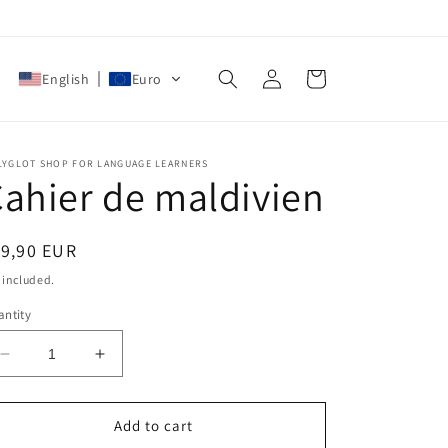
Log
Cart
English
Euro
in
LYGLOT SHOP FOR LANGUAGE LEARNERS
ahier de maldivien
egular
19,90 EUR
ice
 included.
ntity
Decrease
Increase
quantity
quantity
for
for
Cahier
Cahier
Add to cart
de
de