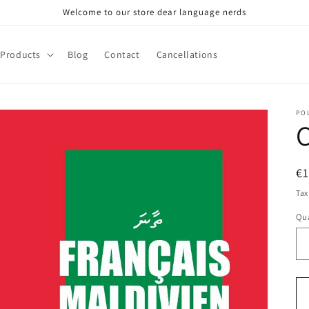
Welcome to our store dear language nerds
Products
Blog
Contact
Cancellations
PO
C
R
€
pr
Tax
Qua