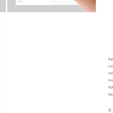
Open
media
3
in
modal
Ap
co
re
mo
40
de