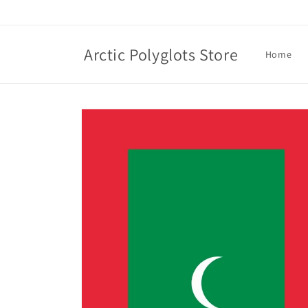
Skip to
content
Arctic Polyglots Store
Home
Skip to
product
information