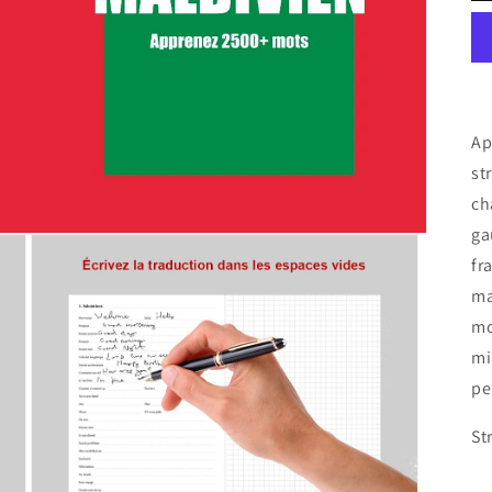
Ap
st
ch
ga
fr
ma
mo
mi
pe
St