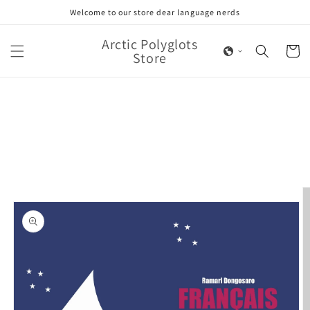
Skip to
Welcome to our store dear language nerds
content
Arctic Polyglots
Cart
Store
Skip to
product
information