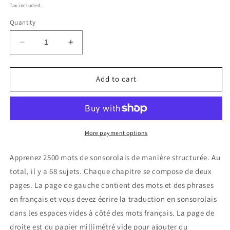
price
Tax included.
Quantity
Decrease
Increase
quantity
quantity
for
for
Cahier
Cahier
Add to cart
de
de
sonsorolais
sonsorolais
More payment options
Apprenez 2500 mots de sonsorolais de manière structurée. Au
total, il y a 68 sujets. Chaque chapitre se compose de deux
pages. La page de gauche contient des mots et des phrases
en français et vous devez écrire la traduction en sonsorolais
dans les espaces vides à côté des mots français. La page de
droite est du papier millimétré vide pour ajouter du