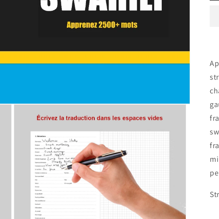
Ap
st
ch
ga
fr
sw
fr
mi
pe
St