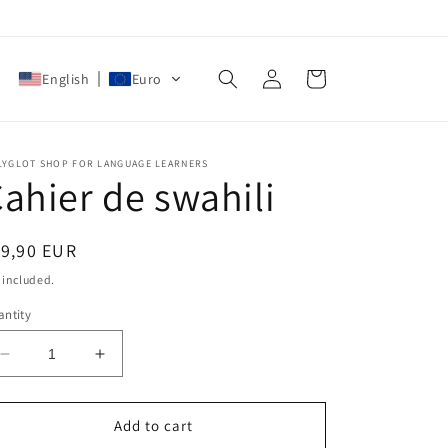
Log
Cart
English
Euro
in
LYGLOT SHOP FOR LANGUAGE LEARNERS
ahier de swahili
egular
19,90 EUR
ice
 included.
ntity
Decrease
Increase
quantity
quantity
for
for
Cahier
Cahier
Add to cart
de
de