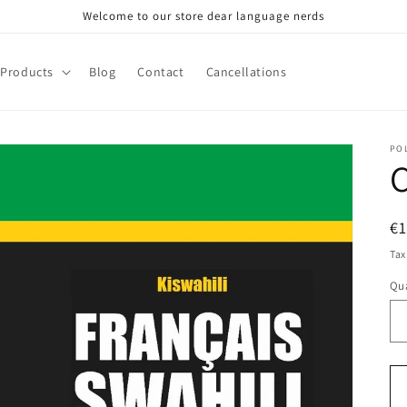
Welcome to our store dear language nerds
Products
Blog
Contact
Cancellations
PO
C
R
€
pr
Tax
Qua