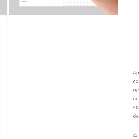
Open
media
3
in
modal
Ap
co
re
mo
40
de