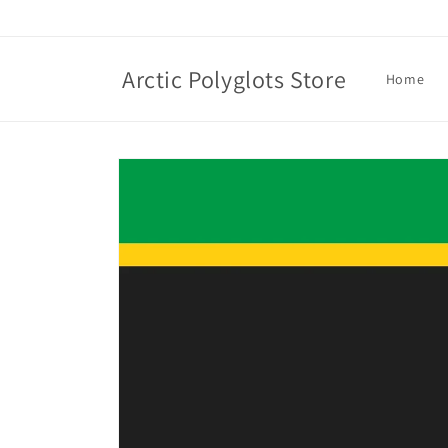
Skip to
content
Arctic Polyglots Store
Home
Skip to
product
information