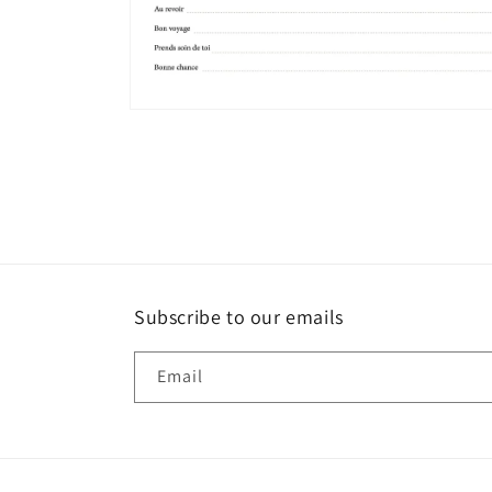
Open
media
4
in
modal
Subscribe to our emails
Email