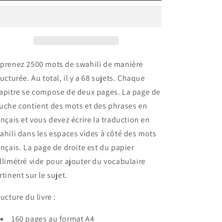
swahili
swahili
prenez 2500 mots de swahili de manière
ructurée. Au total, il y a 68 sujets. Chaque
apitre se compose de deux pages. La page de
uche contient des mots et des phrases en
ançais et vous devez écrire la traduction en
ahili dans les espaces vides à côté des mots
ançais. La page de droite est du papier
llimétré vide pour ajouter du vocabulaire
rtinent sur le sujet.
ructure du livre :
160 pages au format A4