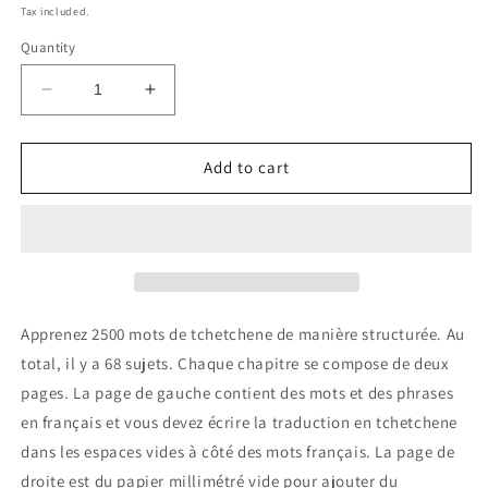
price
Tax included.
Quantity
Decrease
Increase
quantity
quantity
for
for
Cahier
Cahier
Add to cart
de
de
tchetchene
tchetchene
Apprenez 2500 mots de tchetchene de manière structurée. Au
total, il y a 68 sujets. Chaque chapitre se compose de deux
pages. La page de gauche contient des mots et des phrases
en français et vous devez écrire la traduction en tchetchene
dans les espaces vides à côté des mots français. La page de
droite est du papier millimétré vide pour ajouter du