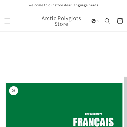
Skip to
Welcome to our store dear language nerds
content
Arctic Polyglots
Cart
Store
Skip to
product
information