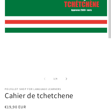
Open
media
O
1
m
in
2
modal
in
m
of
1
/
4
POLYGLOT SHOP FOR LANGUAGE LEARNERS
Cahier de tchetchene
Regular
€19,90 EUR