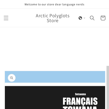
Skip to
Welcome to our store dear language nerds
content
Arctic Polyglots
Cart
Store
Skip to
product
information