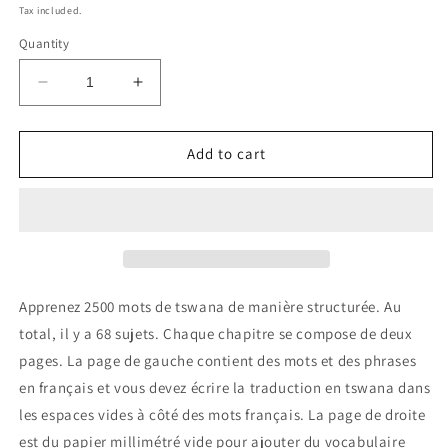
price
Tax included.
Quantity
Decrease
Increase
quantity
quantity
for
for
Cahier
Cahier
Add to cart
de
de
tswana
tswana
Apprenez 2500 mots de tswana de manière structurée. Au
total, il y a 68 sujets. Chaque chapitre se compose de deux
pages. La page de gauche contient des mots et des phrases
en français et vous devez écrire la traduction en tswana dans
les espaces vides à côté des mots français. La page de droite
est du papier millimétré vide pour ajouter du vocabulaire