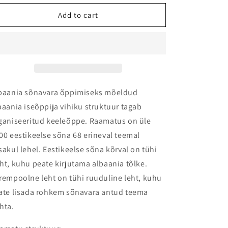
for
for
Albaania
Albaania
Add to cart
keel:
keel:
iseõppija
iseõppija
vihik
vihik
baania sõnavara õppimiseks mõeldud
baania iseõppija vihiku struktuur tagab
ganiseeritud keeleõppe. Raamatus on üle
00 eestikeelse sõna 68 erineval teemal
sakul lehel. Eestikeelse sõna kõrval on tühi
ht, kuhu peate kirjutama
albaania
tõlke.
rempoolne leht on tühi ruuduline leht, kuhu
ate lisada rohkem sõnavara antud teema
hta.