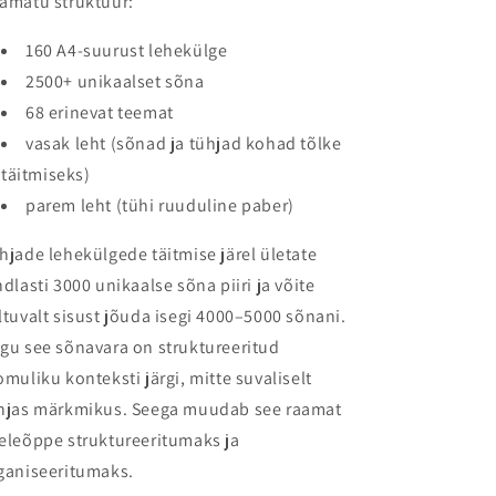
amatu struktuur:
160 A4-suurust lehekülge
2500+ unikaalset sõna
68 erinevat teemat
vasak leht (sõnad ja tühjad kohad tõlke
täitmiseks)
parem leht (tühi ruuduline paber)
hjade lehekülgede täitmise järel ületate
ndlasti 3000 unikaalse sõna piiri ja võite
ltuvalt sisust jõuda isegi 4000–5000 sõnani.
gu see sõnavara on struktureeritud
omuliku konteksti järgi, mitte suvaliselt
hjas märkmikus. Seega muudab see raamat
eleõppe struktureeritumaks ja
ganiseeritumaks.