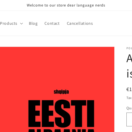
Welcome to our store dear language nerds
Products
Blog
Contact
Cancellations
PO
A
i
R
€
pr
Tax
Qua