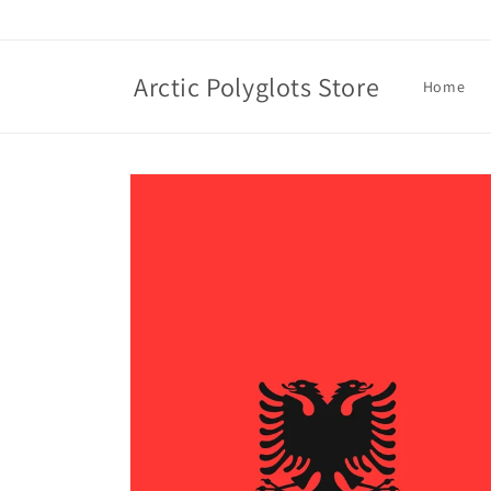
Skip to
content
Arctic Polyglots Store
Home
Skip to
product
information