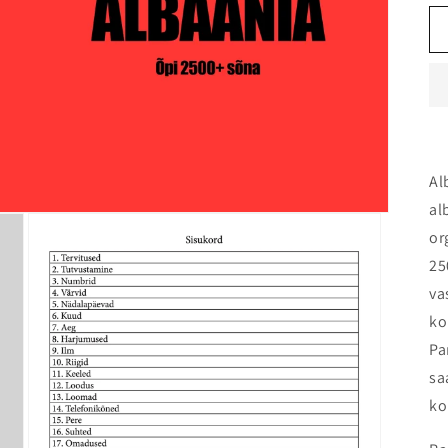
Al
al
or
25
va
ko
Pa
sa
ko