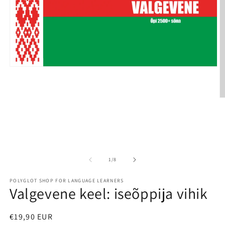
Open
media
1
in
modal
O
m
2
in
m
of
1
/
8
POLYGLOT SHOP FOR LANGUAGE LEARNERS
Valgevene keel: iseõppija vihik
Regular
€19,90 EUR