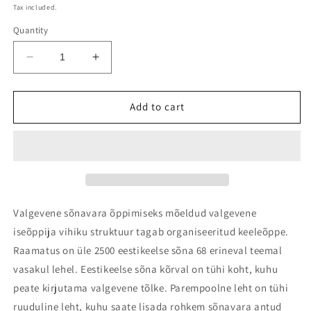
price
Tax included.
Quantity
Decrease
Increase
quantity
quantity
for
for
Valgevene
Valgevene
Add to cart
keel:
keel:
iseõppija
iseõppija
vihik
vihik
Valgevene sõnavara õppimiseks mõeldud valgevene
iseõppija vihiku struktuur tagab organiseeritud keeleõppe.
Raamatus on üle 2500 eestikeelse sõna 68 erineval teemal
vasakul lehel. Eestikeelse sõna kõrval on tühi koht, kuhu
peate kirjutama
valgevene
tõlke. Parempoolne leht on tühi
ruuduline leht, kuhu saate lisada rohkem sõnavara antud