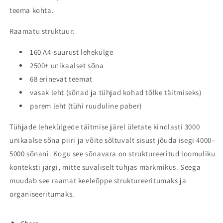
teema kohta.
Raamatu struktuur:
160 A4-suurust lehekülge
2500+ unikaalset sõna
68 erinevat teemat
vasak leht (sõnad ja tühjad kohad tõlke täitmiseks)
parem leht (tühi ruuduline paber)
Tühjade lehekülgede täitmise järel ületate kindlasti 3000
unikaalse sõna piiri ja võite sõltuvalt sisust jõuda isegi 4000–
5000 sõnani. Kogu see sõnavara on struktureeritud loomuliku
konteksti järgi, mitte suvaliselt tühjas märkmikus. Seega
muudab see raamat keeleõppe struktureeritumaks ja
organiseeritumaks.