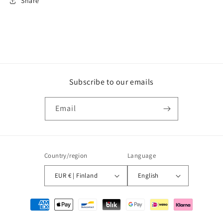
Share
Subscribe to our emails
Email
Country/region
Language
EUR € | Finland
English
Payment
methods