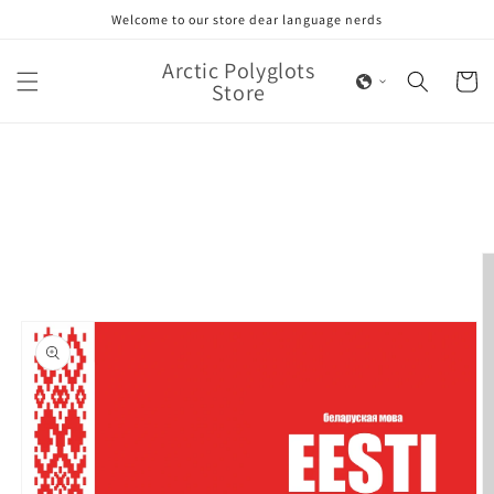
Skip to
Welcome to our store dear language nerds
content
Arctic Polyglots
Cart
Store
Skip to
product
information