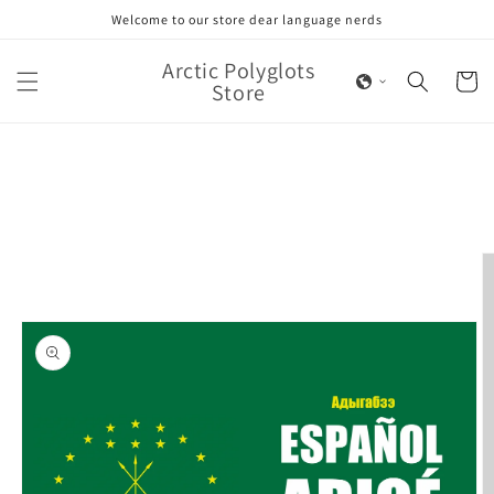
Skip to
Welcome to our store dear language nerds
content
Arctic Polyglots
Cart
Store
Skip to
product
information