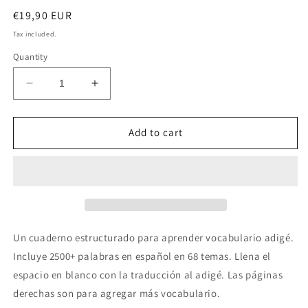
Regular
€19,90 EUR
price
Tax included.
Quantity
Decrease
Increase
quantity
quantity
for
for
Español-
Español-
Add to cart
adigé
adigé
cuaderno
cuaderno
de
de
vocabulario
vocabulario
Un cuaderno estructurado para aprender vocabulario adigé.
Incluye 2500+ palabras en
español
en 68 temas. Llena el
espacio en blanco con la traducción al adigé. Las páginas
derechas son para agregar más vocabulario.