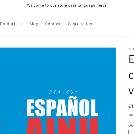
Welcome to our store dear language nerds
Products
Blog
Contact
Cancellations
PO
E
v
R
€
pr
Tax
Qua