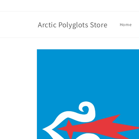
Skip to
content
Arctic Polyglots Store
Home
Skip to
product
information