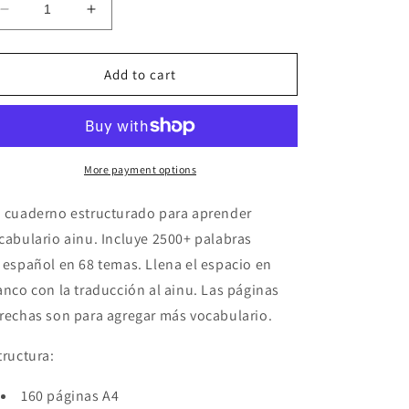
Decrease
Increase
quantity
quantity
for
for
Español-
Español-
Add to cart
ainu
ainu
cuaderno
cuaderno
de
de
vocabulario
vocabulario
More payment options
 cuaderno
estructurado para aprender
cabulario
ainu
. Incluye 2500+ palabras
español
en 68 temas. Llena el espacio en
anco con la traducción al
ainu
. Las páginas
rechas son para agregar más vocabulario.
tructura:
160 páginas A4