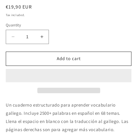
Regular
€19,90 EUR
price
Tax included.
Quantity
Decrease
Increase
quantity
quantity
for
for
Español-
Español-
Add to cart
gallego
gallego
cuaderno
cuaderno
de
de
vocabulario
vocabulario
Un cuaderno
estructurado para aprender vocabulario
gallego
. Incluye 2500+ palabras en
español
en 68 temas.
Llena el espacio en blanco con la traducción al
gallego
. Las
páginas derechas son para agregar más vocabulario.