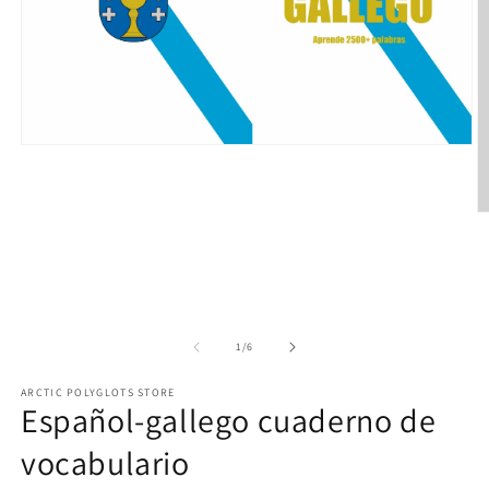
Open
media
1
in
modal
O
m
2
in
m
of
1
/
6
ARCTIC POLYGLOTS STORE
Español-gallego cuaderno de
vocabulario