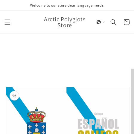
Skip to
Welcome to our store dear language nerds
content
Arctic Polyglots
Cart
Store
Skip to
product
information