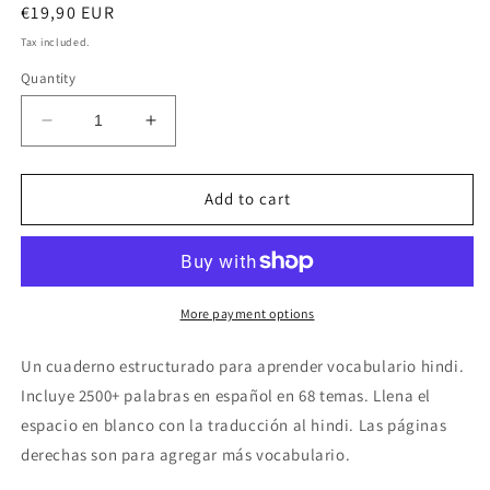
Regular
€19,90 EUR
price
Tax included.
Quantity
Decrease
Increase
quantity
quantity
for
for
Español-
Español-
Add to cart
hindi
hindi
cuaderno
cuaderno
de
de
vocabulario
vocabulario
More payment options
Un cuaderno
estructurado para aprender vocabulario
hindi
.
Incluye 2500+ palabras en
español
en 68 temas. Llena el
espacio en blanco con la traducción al
hindi
. Las páginas
derechas son para agregar más vocabulario.