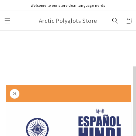
Skip to
Welcome to our store dear language nerds
content
Arctic Polyglots Store
Cart
Skip to
product
information