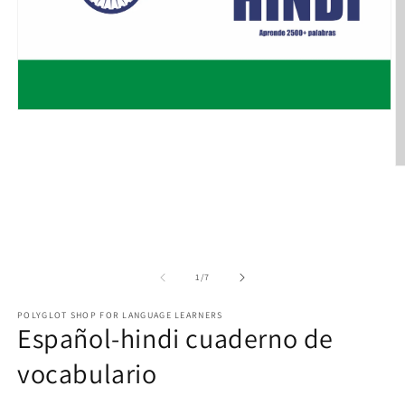
Open
media
1
in
modal
O
m
2
in
m
of
1
/
7
POLYGLOT SHOP FOR LANGUAGE LEARNERS
Español-hindi cuaderno de
vocabulario