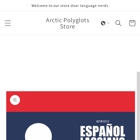
Skip to
Welcome to our store dear language nerds
content
Arctic Polyglots
Cart
Store
Skip to
product
information