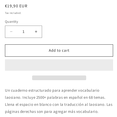
Regular
€19,90 EUR
price
Tax included.
Quantity
Decrease
Increase
quantity
quantity
for
for
Español-
Español-
Add to cart
laosiano
laosiano
cuaderno
cuaderno
de
de
vocabulario
vocabulario
Un cuaderno
estructurado para aprender vocabulario
laosiano
. Incluye 2500+ palabras en
español
en 68 temas.
Llena el espacio en blanco con la traducción al
laosiano
. Las
páginas derechas son para agregar más vocabulario.