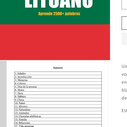
Un
vo
en
bl
de
Es