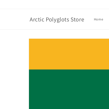
Skip to
content
Arctic Polyglots Store
Home
Skip to
product
information