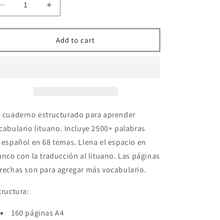
Decrease
Increase
quantity
quantity
for
for
Español-
Español-
Add to cart
lituano
lituano
cuaderno
cuaderno
de
de
vocabulario
vocabulario
 cuaderno
estructurado para aprender
cabulario
lituano
. Incluye 2500+ palabras
español
en 68 temas. Llena el espacio en
anco con la traducción al
lituano
. Las páginas
rechas son para agregar más vocabulario.
tructura:
160 páginas A4