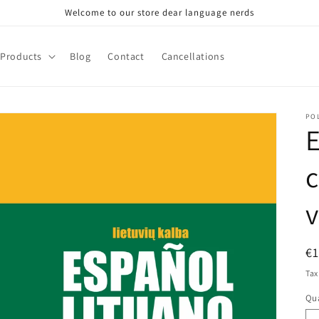
Welcome to our store dear language nerds
Products
Blog
Contact
Cancellations
PO
E
v
R
€
pr
Tax
Qua