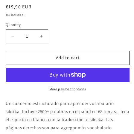
Regular
€19,90 EUR
price
Tax included.
Quantity
Decrease
Increase
quantity
quantity
for
for
Español-
Español-
Add to cart
siksika
siksika
cuaderno
cuaderno
de
de
vocabulario
vocabulario
More payment options
Un cuaderno
estructurado para aprender vocabulario
siksika
. Incluye 2500+ palabras en
español
en 68 temas. Llena
el espacio en blanco con la traducción al
siksika
. Las
páginas derechas son para agregar más vocabulario.