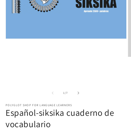
Open
media
1
in
modal
O
m
2
in
m
of
1
/
7
POLYGLOT SHOP FOR LANGUAGE LEARNERS
Español-siksika cuaderno de
vocabulario