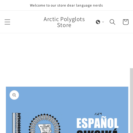
Skip to
Welcome to our store dear language nerds
content
Arctic Polyglots
Cart
Store
Skip to
product
information