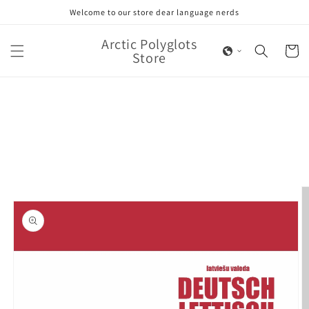
Skip to
Welcome to our store dear language nerds
content
Arctic Polyglots
Cart
Store
Skip to
product
information