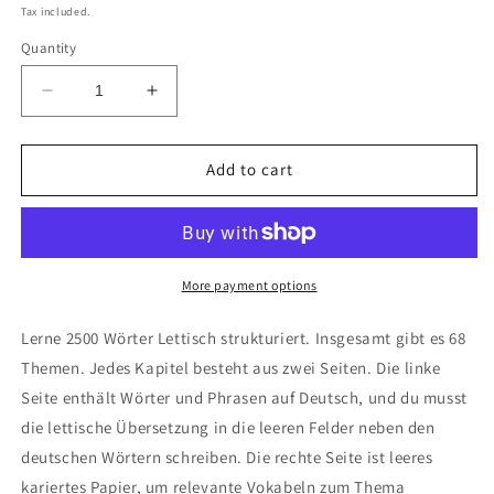
price
Tax included.
Quantity
Decrease
Increase
quantity
quantity
for
for
Deutsch-
Deutsch-
Add to cart
Lettisch
Lettisch
Notizbuch
Notizbuch
More payment options
Lerne 2500 Wörter Lettisch strukturiert. Insgesamt gibt es 68
Themen. Jedes Kapitel besteht aus zwei Seiten. Die linke
Seite enthält Wörter und Phrasen auf Deutsch, und du musst
die lettische Übersetzung in die leeren Felder neben den
deutschen Wörtern schreiben. Die rechte Seite ist leeres
kariertes Papier, um relevante Vokabeln zum Thema