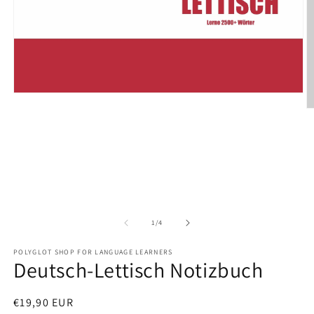
Open
media
O
1
m
in
2
modal
in
m
of
1
/
4
POLYGLOT SHOP FOR LANGUAGE LEARNERS
Deutsch-Lettisch Notizbuch
Regular
€19,90 EUR