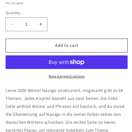
price
Tax included.
Quantity
Decrease
Increase
quantity
quantity
for
for
Deutsch-
Deutsch-
Add to cart
Navajo
Navajo
Notizbuch
Notizbuch
More payment options
Lerne 2500 Wörter Navajo strukturiert. Insgesamt gibt es 68
Themen. Jedes Kapitel besteht aus zwei Seiten. Die linke
Seite enthält Wörter und Phrasen auf Deutsch, und du musst
die Übersetzung auf Navajo in die leeren Felder neben den
deutschen Wörtern schreiben. Die rechte Seite ist leeres
kariertes Papier, um relevante Vokabeln zum Thema