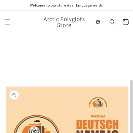
Skip to
Welcome to our store dear language nerds
content
Arctic Polyglots
Cart
Store
Skip to
product
information