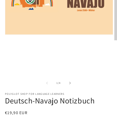
Open
media
O
1
m
in
2
modal
in
m
of
1
/
4
POLYGLOT SHOP FOR LANGUAGE LEARNERS
Deutsch-Navajo Notizbuch
Regular
€19,90 EUR