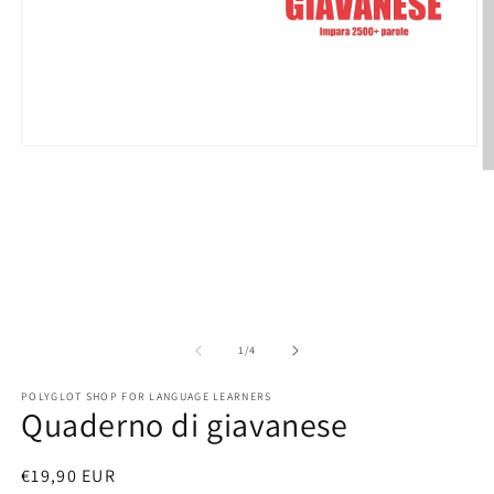
Open
media
O
1
m
in
2
modal
in
m
of
1
/
4
POLYGLOT SHOP FOR LANGUAGE LEARNERS
Quaderno di giavanese
Regular
€19,90 EUR