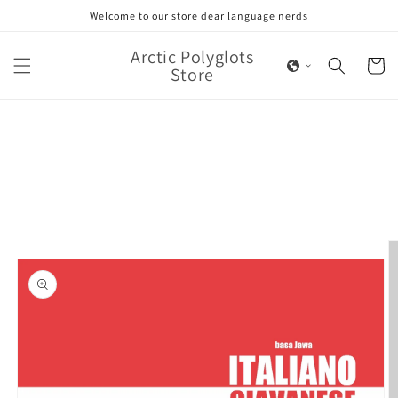
Skip to
Welcome to our store dear language nerds
content
Arctic Polyglots
Cart
Store
Skip to
product
information