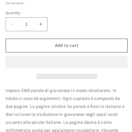
price
Tax included.
Quantity
Decrease
Increase
quantity
quantity
for
for
Quaderno
Quaderno
Add to cart
di
di
giavanese
giavanese
Impara 2500 parole di giavanese in modo strutturato. In
totale ci sono 68 argomenti. Ogni capitolo è composto da
due pagine. La pagina sinistra ha parole e frasi in italiano e
devi scrivere la traduzione in giavanese negli spazi vuoti
accanto alle parole italiane. La pagina destra è carta
millimetrata vuota per aggiungere vocabolario rilevante