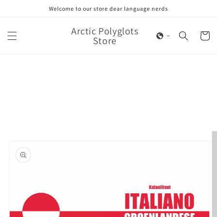
Skip to
Welcome to our store dear language nerds
content
Arctic Polyglots
Cart
Store
Skip to
product
information