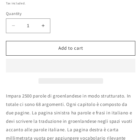
price
Tax included.
Quantity
Decrease
Increase
quantity
quantity
for
for
Quaderno
Quaderno
Add to cart
di
di
groenlandese
groenlandese
Impara 2500 parole di groenlandese in modo strutturato. In
totale ci sono 68 argomenti. Ogni capitolo è composto da
due pagine. La pagina sinistra ha parole e frasi in italiano e
devi scrivere la traduzione in groenlandese negli spazi vuoti
accanto alle parole italiane. La pagina destra è carta
millimetrata vuota per aggiungere vocabolario rilevante