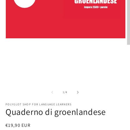
Open
media
O
1
m
in
2
modal
in
m
of
1
/
4
POLYGLOT SHOP FOR LANGUAGE LEARNERS
Quaderno di groenlandese
Regular
€19,90 EUR