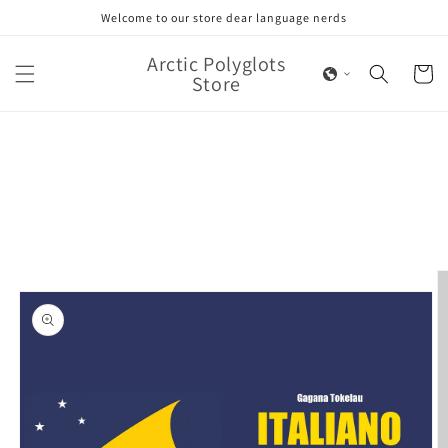
Skip to
Welcome to our store dear language nerds
content
Arctic Polyglots
Cart
Store
Skip to
product
information