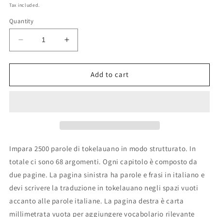
price
Tax included.
Quantity
Decrease
Increase
quantity
quantity
for
for
Quaderno
Quaderno
Add to cart
di
di
tokelauano
tokelauano
Impara 2500 parole di tokelauano in modo strutturato. In
totale ci sono 68 argomenti. Ogni capitolo è composto da
due pagine. La pagina sinistra ha parole e frasi in italiano e
devi scrivere la traduzione in tokelauano negli spazi vuoti
accanto alle parole italiane. La pagina destra è carta
millimetrata vuota per aggiungere vocabolario rilevante