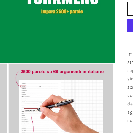
Im
st
ca
si
sc
vu
de
ag
su