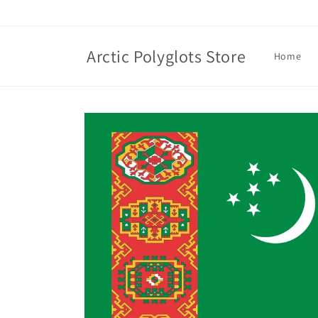
Skip to
content
Arctic Polyglots Store
Home
Skip to
product
information