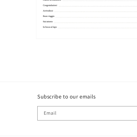
Open
media
4
in
modal
Subscribe to our emails
Email