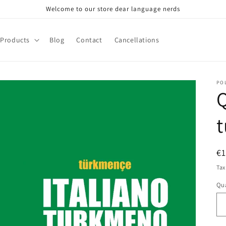
Welcome to our store dear language nerds
Products
Blog
Contact
Cancellations
PO
R
€
pr
Tax
Qua