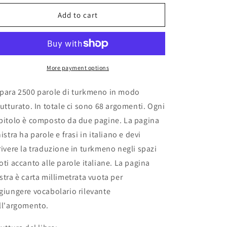
for
for
Quaderno
Quaderno
Add to cart
di
di
turkmeno
turkmeno
More payment options
para 2500 parole di turkmeno in modo
rutturato. In totale ci sono 68 argomenti. Ogni
pitolo è composto da due pagine. La pagina
nistra ha parole e frasi in italiano e devi
rivere la traduzione in turkmeno negli spazi
oti accanto alle parole italiane. La pagina
stra è carta millimetrata vuota per
giungere vocabolario rilevante
ll'argomento.