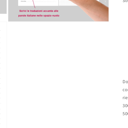
St
Open
media
3
in
modal
Do
co
ri
30
50