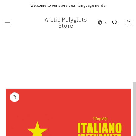
Skip to
Welcome to our store dear language nerds
content
Arctic Polyglots
Cart
Store
Skip to
product
information