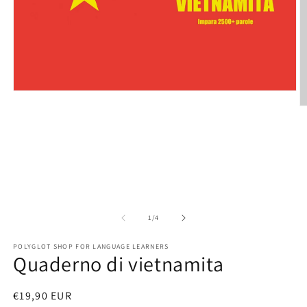
Open
media
O
1
m
in
2
modal
in
m
of
1
/
4
POLYGLOT SHOP FOR LANGUAGE LEARNERS
Quaderno di vietnamita
Regular
€19,90 EUR