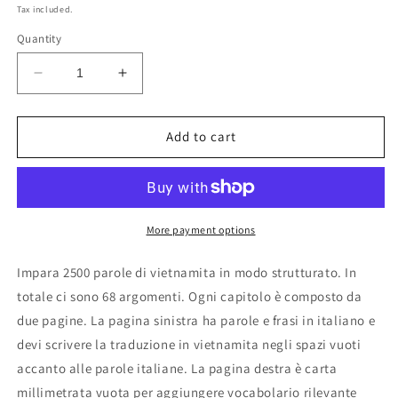
price
Tax included.
Quantity
Decrease
Increase
quantity
quantity
for
for
Quaderno
Quaderno
Add to cart
di
di
vietnamita
vietnamita
More payment options
Impara 2500 parole di vietnamita in modo strutturato. In
totale ci sono 68 argomenti. Ogni capitolo è composto da
due pagine. La pagina sinistra ha parole e frasi in italiano e
devi scrivere la traduzione in vietnamita negli spazi vuoti
accanto alle parole italiane. La pagina destra è carta
millimetrata vuota per aggiungere vocabolario rilevante