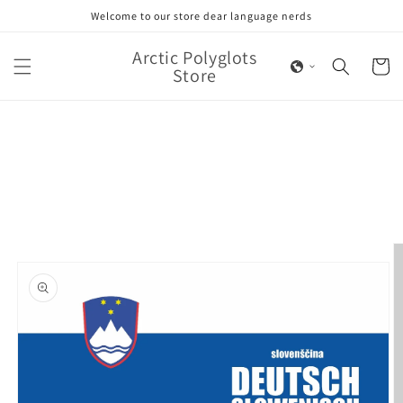
Skip to
Welcome to our store dear language nerds
content
Arctic Polyglots
Cart
Store
Skip to
product
information