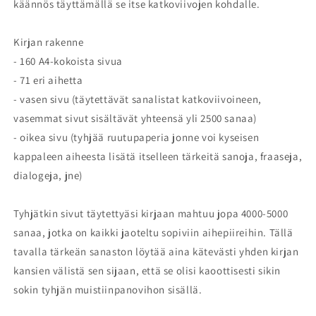
käännös täyttämällä se itse katkoviivojen kohdalle.
Kirjan rakenne
- 160 A4-kokoista sivua
- 71 eri aihetta
- vasen sivu (täytettävät sanalistat katkoviivoineen,
vasemmat sivut sisältävät yhteensä yli 2500 sanaa)
- oikea sivu (tyhjää ruutupaperia jonne voi kyseisen
kappaleen aiheesta lisätä itselleen tärkeitä sanoja, fraaseja,
dialogeja, jne)
Tyhjätkin sivut täytettyäsi kirjaan mahtuu jopa 4000-5000
sanaa, jotka on kaikki jaoteltu sopiviin aihepiireihin. Tällä
tavalla tärkeän sanaston löytää aina kätevästi yhden kirjan
kansien välistä sen sijaan, että se olisi kaoottisesti sikin
sokin tyhjän muistiinpanovihon sisällä.