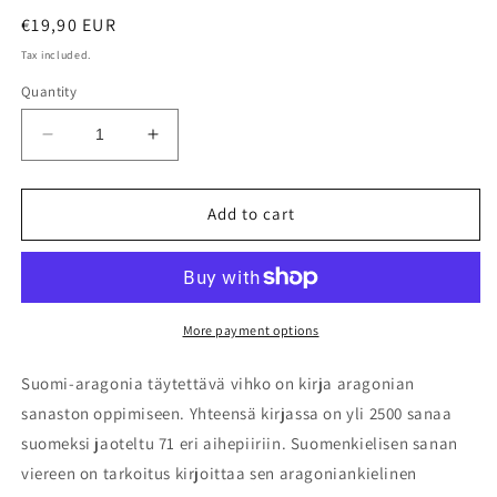
Regular
€19,90 EUR
price
Tax included.
Quantity
Decrease
Increase
quantity
quantity
for
for
Suomi-
Suomi-
Add to cart
aragonia
aragonia
täytettävä
täytettävä
vihko
vihko
More payment options
Suomi-aragonia täytettävä vihko on kirja aragonian
sanaston oppimiseen. Yhteensä kirjassa on yli 2500 sanaa
suomeksi jaoteltu 71 eri aihepiiriin. Suomenkielisen sanan
viereen on tarkoitus kirjoittaa sen aragoniankielinen