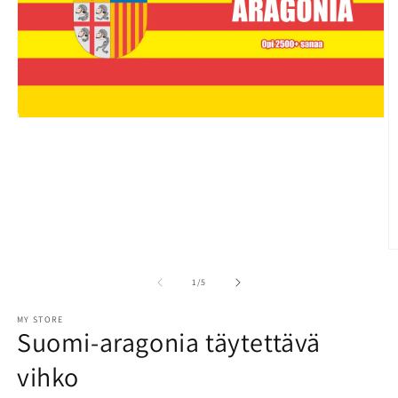
Open
media
1
in
modal
O
m
2
of
1
/
5
in
m
MY STORE
Suomi-aragonia täytettävä
vihko