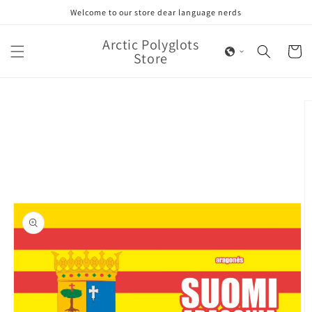
Skip to
Welcome to our store dear language nerds
content
Arctic Polyglots
Cart
Store
Skip to
product
information