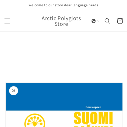
Skip to
Welcome to our store dear language nerds
content
Arctic Polyglots
Cart
Store
Skip to
product
information