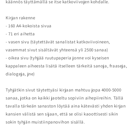
käännös täyttämällä se itse katkoviivojen kohdalle.
Kirjan rakenne
- 160 A4-kokoista sivua
- 71 eri aihetta
- vasen sivu (täytettävät sanalistat katkoviivoineen,
vasemmat sivut sisältävät yhteensä yli 2500 sanaa)
- oikea sivu (tyhjää ruutupaperia jonne voi kyseisen
kappaleen aiheesta lisätä itselleen tärkeitä sanoja, fraaseja,
dialogeja, jne)
Tyhjätkin sivut täytettyäsi kirjaan mahtuu jopa 4000-5000
sanaa, jotka on kaikki jaoteltu sopiviin aihepiireihin. Tällä
tavalla tärkeän sanaston löytää aina kätevästi yhden kirjan
kansien välistä sen sijaan, että se olisi kaoottisesti sikin
sokin tyhjän muistiinpanovihon sisällä.