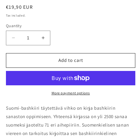
Regular
€19,90 EUR
price
Tax included.
Quantity
Decrease
Increase
quantity
quantity
for
for
Suomi-
Suomi-
Add to cart
bashkiiri
bashkiiri
täytettävä
täytettävä
vihko
vihko
More payment options
Suomi-bashkiiri täytettävä vihko on kirja bashkiirin
sanaston oppimiseen. Yhteensä kirjassa on yli 2500 sanaa
suomeksi jaoteltu 71 eri aihepiiriin. Suomenkielisen sanan
viereen on tarkoitus kirjoittaa sen bashkiirinkielinen