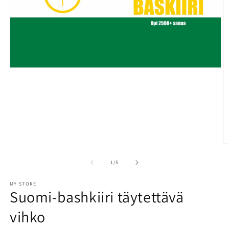
Open
media
1
in
modal
O
m
2
of
1
/
5
in
m
MY STORE
Suomi-bashkiiri täytettävä
vihko