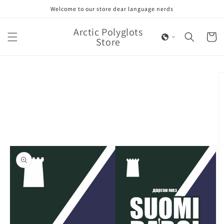
Skip to
Welcome to our store dear language nerds
content
Arctic Polyglots
Cart
Store
Skip to
product
information