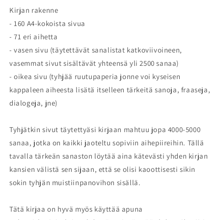
Kirjan rakenne
- 160 A4-kokoista sivua
- 71 eri aihetta
- vasen sivu (täytettävät sanalistat katkoviivoineen,
vasemmat sivut sisältävät yhteensä yli 2500 sanaa)
- oikea sivu (tyhjää ruutupaperia jonne voi kyseisen
kappaleen aiheesta lisätä itselleen tärkeitä sanoja, fraaseja,
dialogeja, jne)
Tyhjätkin sivut täytettyäsi kirjaan mahtuu jopa 4000-5000
sanaa, jotka on kaikki jaoteltu sopiviin aihepiireihin. Tällä
tavalla tärkeän sanaston löytää aina kätevästi yhden kirjan
kansien välistä sen sijaan, että se olisi kaoottisesti sikin
sokin tyhjän muistiinpanovihon sisällä.
Tätä kirjaa on hyvä myös käyttää apuna