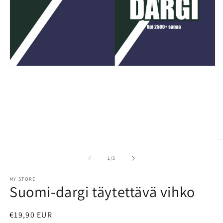
Open
media
1
in
modal
O
m
2
of
1
/
5
in
m
MY STORE
Suomi-dargi täytettävä vihko
Regular
€19,90 EUR