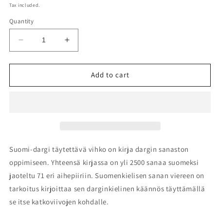
price
Tax included.
Quantity
Decrease
Increase
quantity
quantity
for
for
Suomi-
Suomi-
Add to cart
dargi
dargi
täytettävä
täytettävä
vihko
vihko
Suomi-dargi täytettävä vihko on kirja dargin sanaston
oppimiseen. Yhteensä kirjassa on yli 2500 sanaa suomeksi
jaoteltu 71 eri aihepiiriin. Suomenkielisen sanan viereen on
tarkoitus kirjoittaa sen darginkielinen käännös täyttämällä
se itse katkoviivojen kohdalle.