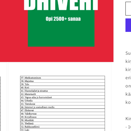
Su
ki
ki
er
on
kä
ko
Ki
- 