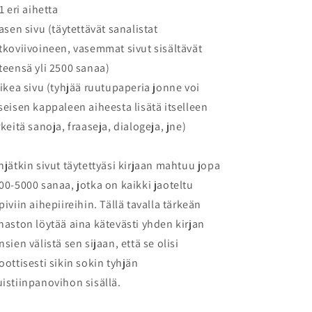
71 eri aihetta
vasen sivu (täytettävät sanalistat
tkoviivoineen, vasemmat sivut sisältävät
teensä yli 2500 sanaa)
oikea sivu (tyhjää ruutupaperia jonne voi
seisen kappaleen aiheesta lisätä itselleen
rkeitä sanoja, fraaseja, dialogeja, jne)
hjätkin sivut täytettyäsi kirjaan mahtuu jopa
00-5000 sanaa, jotka on kaikki jaoteltu
piviin aihepiireihin. Tällä tavalla tärkeän
naston löytää aina kätevästi yhden kirjan
nsien välistä sen sijaan, että se olisi
oottisesti sikin sokin tyhjän
istiinpanovihon sisällä.