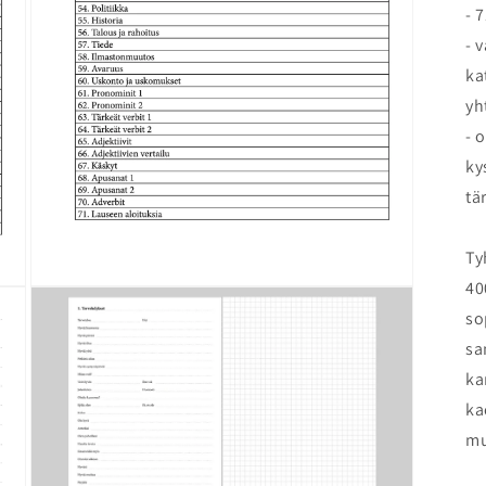
- 
- 
ka
yh
- 
ky
tä
Ty
40
Open
media
so
3
in
sa
modal
ka
ka
mu