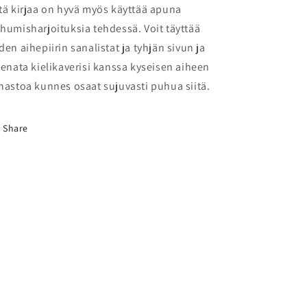
tä kirjaa on hyvä myös käyttää apuna
humisharjoituksia tehdessä. Voit täyttää
den aihepiirin sanalistat ja tyhjän sivun ja
eenata kielikaverisi kanssa kyseisen aiheen
nastoa kunnes osaat sujuvasti puhua siitä.
Share