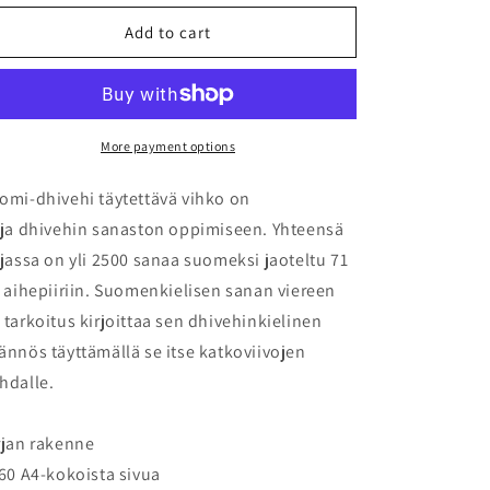
for
for
Suomi-
Suomi-
Add to cart
dhivehi
dhivehi
täytettävä
täytettävä
vihko
vihko
More payment options
omi-dhivehi täytettävä vihko on
rja dhivehin sanaston oppimiseen. Yhteensä
rjassa on yli 2500 sanaa suomeksi jaoteltu 71
i aihepiiriin. Suomenkielisen sanan viereen
 tarkoitus kirjoittaa sen dhivehinkielinen
ännös täyttämällä se itse katkoviivojen
hdalle.
rjan rakenne
160 A4-kokoista sivua