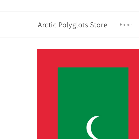
Skip to
content
Arctic Polyglots Store
Home
Skip to
product
information