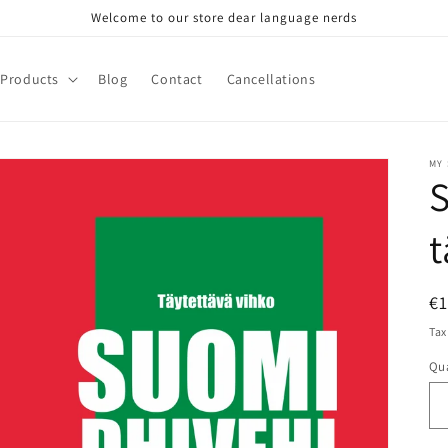
Welcome to our store dear language nerds
Products
Blog
Contact
Cancellations
MY
t
R
€
pr
Tax
Qua