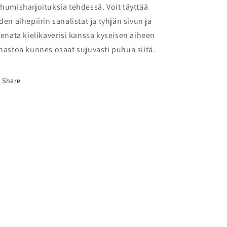
humisharjoituksia tehdessä. Voit täyttää
den aihepiirin sanalistat ja tyhjän sivun ja
eenata kielikaverisi kanssa kyseisen aiheen
nastoa kunnes osaat sujuvasti puhua siitä.
Share