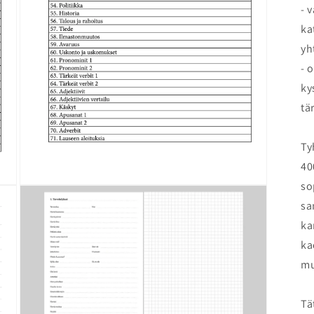
- 
ka
yh
- 
ky
tä
Ty
40
so
Open
media
sa
3
in
ka
modal
ka
mu
Tä