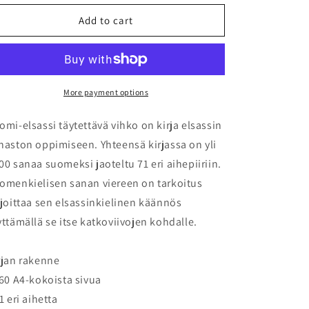
for
for
Suomi-
Suomi-
Add to cart
elsassi
elsassi
täytettävä
täytettävä
vihko
vihko
More payment options
omi-elsassi täytettävä vihko on kirja elsassin
naston oppimiseen. Yhteensä kirjassa on yli
00 sanaa suomeksi jaoteltu 71 eri aihepiiriin.
omenkielisen sanan viereen on tarkoitus
rjoittaa sen elsassinkielinen käännös
yttämällä se itse katkoviivojen kohdalle.
rjan rakenne
160 A4-kokoista sivua
71 eri aihetta