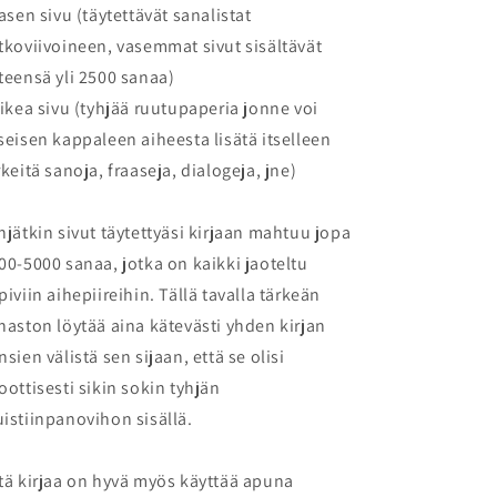
vasen sivu (täytettävät sanalistat
tkoviivoineen, vasemmat sivut sisältävät
teensä yli 2500 sanaa)
oikea sivu (tyhjää ruutupaperia jonne voi
seisen kappaleen aiheesta lisätä itselleen
rkeitä sanoja, fraaseja, dialogeja, jne)
hjätkin sivut täytettyäsi kirjaan mahtuu jopa
00-5000 sanaa, jotka on kaikki jaoteltu
piviin aihepiireihin. Tällä tavalla tärkeän
naston löytää aina kätevästi yhden kirjan
nsien välistä sen sijaan, että se olisi
oottisesti sikin sokin tyhjän
istiinpanovihon sisällä.
tä kirjaa on hyvä myös käyttää apuna