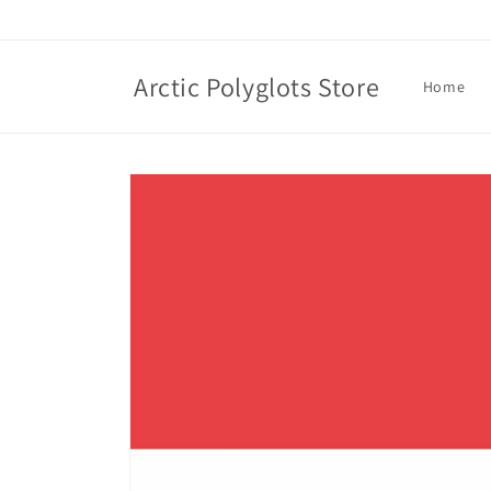
Skip to
content
Arctic Polyglots Store
Home
Skip to
product
information