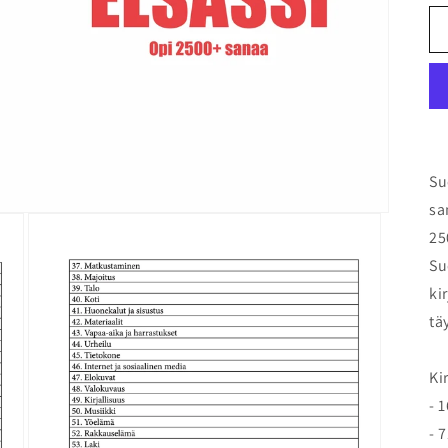
Su
sa
25
Su
ki
tä
Ki
- 
- 