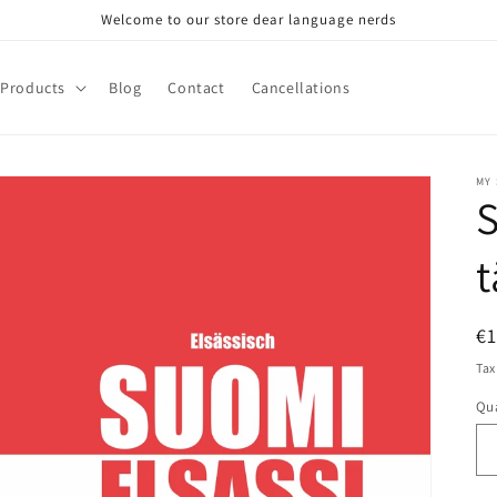
Welcome to our store dear language nerds
Products
Blog
Contact
Cancellations
MY
S
t
R
€
pr
Tax
Qua