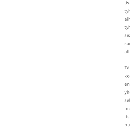
li
ty
ai
ty
si
sa
all
Tä
ko
en
yh
se
mu
it
pu