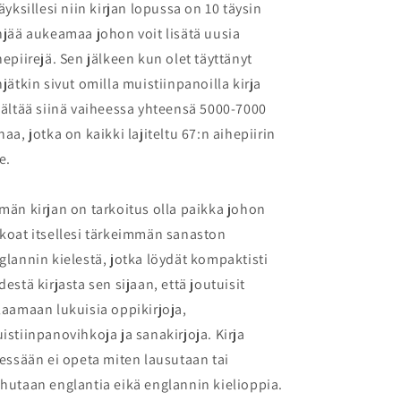
säyksillesi niin kirjan lopussa on 10 täysin
hjää aukeamaa johon voit lisätä uusia
hepiirejä. Sen jälkeen kun olet täyttänyt
hjätkin sivut omilla muistiinpanoilla kirja
sältää siinä vaiheessa yhteensä 5000-7000
naa, jotka on kaikki lajiteltu 67:n aihepiirin
e.
män kirjan on tarkoitus olla paikka johon
koat itsellesi tärkeimmän sanaston
glannin kielestä, jotka löydät kompaktisti
destä kirjasta sen sijaan, että joutuisit
laamaan lukuisia oppikirjoja,
istiinpanovihkoja ja sanakirjoja. Kirja
sessään ei opeta miten lausutaan tai
hutaan englantia eikä englannin kielioppia.