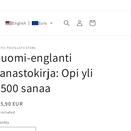
Log
Cart
English
Euro
in
CTIC POLYGLOTS STORE
uomi-englanti
anastokirja: Opi yli
3500 sanaa
egular
25,90 EUR
ice
 included.
ntity