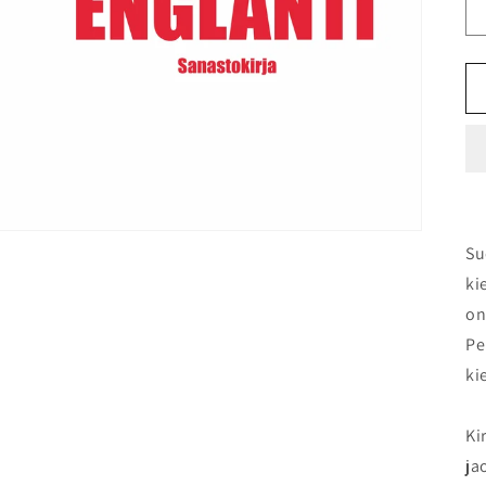
Su
ki
on
Pe
ki
Ki
ja