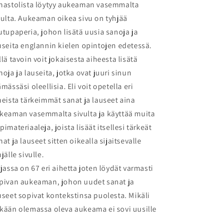
nastolista löytyy aukeaman vasemmalta
vulta. Aukeaman oikea sivu on tyhjää
utupaperia, johon lisätä uusia sanoja ja
useita englannin kielen opintojen edetessä.
llä tavoin voit jokaisesta aiheesta lisätä
noja ja lauseita, jotka ovat juuri sinun
ämässäsi oleellisia. Eli voit opetella eri
heista tärkeimmät sanat ja lauseet aina
keaman vasemmalta sivulta ja käyttää muita
pimateriaaleja, joista lisäät itsellesi tärkeät
nat ja lauseet sitten oikealla sijaitsevalle
hjälle sivulle.
rjassa on 67 eri aihetta joten löydät varmasti
pivan aukeaman, johon uudet sanat ja
useet sopivat kontekstinsa puolesta. Mikäli
kään olemassa oleva aukeama ei sovi uusille