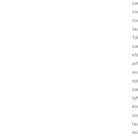
sa
si
ru
la
Tä
sa
el
ai
au
op
sa
ty
Ki
so
la
mi