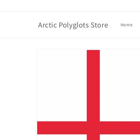
Skip to
content
Arctic Polyglots Store
Home
Skip to
product
information