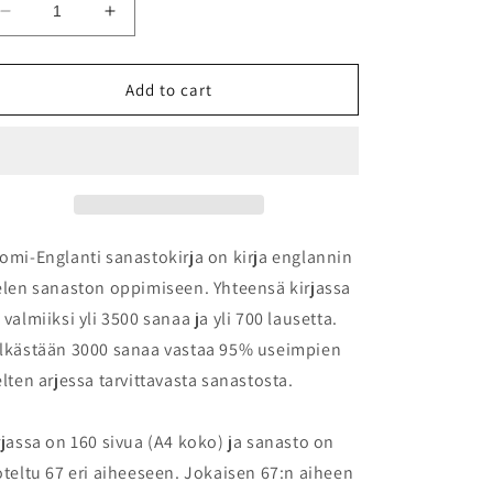
Decrease
Increase
quantity
quantity
for
for
Suomi-
Suomi-
Add to cart
englanti
englanti
sanastokirja:
sanastokirja:
Opi
Opi
yli
yli
3500
3500
sanaa
sanaa
omi-Englanti sanastokirja on kirja englannin
elen sanaston oppimiseen. Yhteensä kirjassa
 valmiiksi yli 3500 sanaa ja yli 700 lausetta.
lkästään 3000 sanaa vastaa 95% useimpien
elten arjessa tarvittavasta sanastosta.
rjassa on 160 sivua (A4 koko) ja sanasto on
oteltu 67 eri aiheeseen. Jokaisen 67:n aiheen