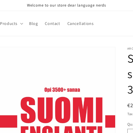
Welcome to our store dear language nerds
Products
Blog
Contact
Cancellations
AR
S
s
R
€
pr
Tax
Qua