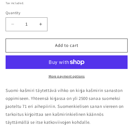
price
Tax included.
Quantity
Decrease
Increase
quantity
quantity
for
for
Suomi-
Suomi-
Add to cart
kašmiri
kašmiri
täytettävä
täytettävä
vihko
vihko
More payment options
Suomi-kašmiri täytettävä vihko on kirja kašmirin sanaston
oppimiseen. Yhteensä kirjassa on yli 2500 sanaa suomeksi
jaoteltu 71 eri aihepiiriin. Suomenkielisen sanan viereen on
tarkoitus kirjoittaa sen kašmirinkielinen käännös
täyttämällä se itse katkoviivojen kohdalle.