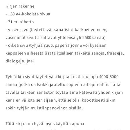
Kirjan rakenne
- 160 A4-kokoista sivua
- 71 eri aihetta
- vasen sivu (täytettävät sanalistat katkoviivoineen,
vasemmat sivut sisältävät yhteensä yli 2500 sanaa)
- oikea sivu (tyhjää ruutupaperia jonne voi kyseisen
kappaleen aiheesta lisätä itselleen tärkeitä sanoja, fraaseja,
dialogeja, jne)
Tyhjätkin sivut täytettyäsi kirjaan mahtuu jopa 4000-5000
sanaa, jotka on kaikki jaoteltu sopiviin aihepiireihin. Tällä
tavalla tärkeän sanaston löytää aina kätevästi yhden kirjan
kansien välistä sen sijaan, että se olisi kaoottisesti sikin
sokin tyhjän muistiinpanovihon sisällä.
Tätä kirjaa on hyvä myös käyttää apuna