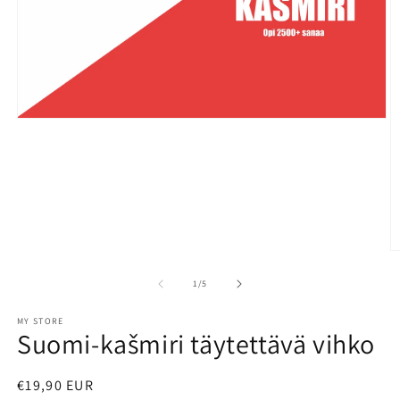
Open
media
1
in
modal
O
m
2
of
1
/
5
in
m
MY STORE
Suomi-kašmiri täytettävä vihko
Regular
€19,90 EUR