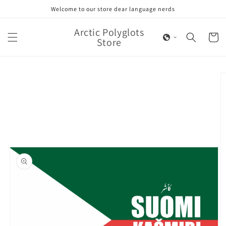
Skip to
Welcome to our store dear language nerds
content
Arctic Polyglots
Cart
Store
Skip to
product
information