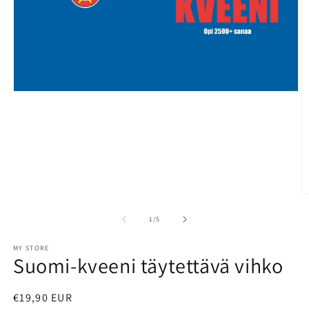
Open
media
1
in
modal
O
m
2
of
1
/
5
in
m
MY STORE
Suomi-kveeni täytettävä vihko
Regular
€19,90 EUR