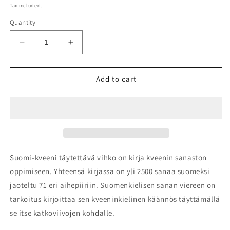
price
Tax included.
Quantity
Decrease
Increase
quantity
quantity
for
for
Suomi-
Suomi-
Add to cart
kveeni
kveeni
täytettävä
täytettävä
vihko
vihko
Suomi-kveeni täytettävä vihko on kirja kveenin sanaston
oppimiseen. Yhteensä kirjassa on yli 2500 sanaa suomeksi
jaoteltu 71 eri aihepiiriin. Suomenkielisen sanan viereen on
tarkoitus kirjoittaa sen kveeninkielinen käännös täyttämällä
se itse katkoviivojen kohdalle.