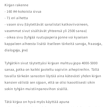
Kirjan rakenne
- 160 A4-kokoista sivua
- 71 eri aihetta
- vasen sivu (täytettävät sanalistat katkoviivoineen,
vasemmat sivut sisältävät yhteensä yli 2500 sanaa)
- oikea sivu (tyhjää ruutupaperia jonne voi kyseisen
kappaleen aiheesta lisätä itselleen tärkeitä sanoja, fraaseja,
dialogeja, jne)
Tyhjätkin sivut täytettyäsi kirjaan mahtuu jopa 4000-5000
sanaa, jotka on kaikki jaoteltu sopiviin aihepiireihin. Tällä
tavalla tärkeän sanaston löytää aina kätevästi yhden kirjan
kansien välistä sen sijaan, että se olisi kaoottisesti sikin
sokin tyhjän muistiinpanovihon sisällä.
Tätä kirjaa on hyvä myös käyttää apuna