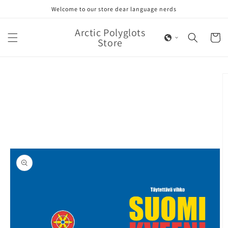
Skip to
Welcome to our store dear language nerds
content
Arctic Polyglots
Cart
Store
Skip to
product
information