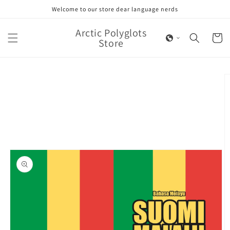
Skip to
Welcome to our store dear language nerds
content
Arctic Polyglots
Cart
Store
Skip to
product
information