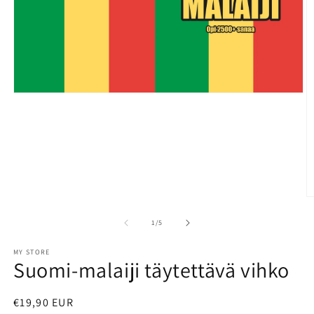
Open
media
1
in
modal
O
m
2
of
1
/
5
in
m
MY STORE
Suomi-malaiji täytettävä vihko
Regular
€19,90 EUR