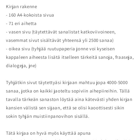
Kirjan rakenne
- 160 A4-kokoista sivua
- 71 eri aihetta
- vasen sivu (täytettävät sanalistat katkoviivoineen,
vasemmat sivut sisältävät yhteensä yli 2500 sanaa)
- oikea sivu (tyhjää ruutupaperia jonne voi kyseisen
kappaleen aiheesta lisätä itselleen tärkeitä sanoja, fraaseja,
dialogeja, jne)
Tyhjätkin sivut täytettyäsi kirjaan mahtuu jopa 4000-5000
sanaa, jotka on kaikki jaoteltu sopiviin aihepiireihin. Tällä
tavalla tärkeän sanaston löytää aina kätevästi yhden kirjan
kansien välistä sen sijaan, että se olisi kaoottisesti sikin
sokin tyhjän muistiinpanovihon sisällä.
Tätä kirjaa on hyvä myös käyttää apuna