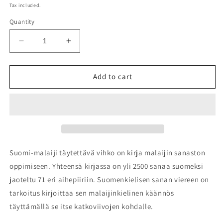
price
Tax included.
Quantity
Decrease
Increase
quantity
quantity
for
for
Suomi-
Suomi-
Add to cart
malaiji
malaiji
täytettävä
täytettävä
vihko
vihko
Suomi-malaiji täytettävä vihko on kirja malaijin sanaston
oppimiseen. Yhteensä kirjassa on yli 2500 sanaa suomeksi
jaoteltu 71 eri aihepiiriin. Suomenkielisen sanan viereen on
tarkoitus kirjoittaa sen malaijinkielinen käännös
täyttämällä se itse katkoviivojen kohdalle.