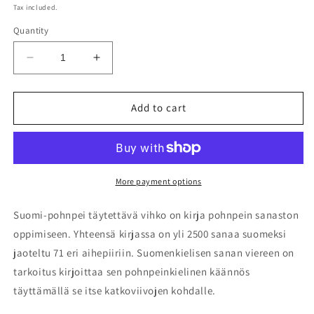
price
Tax included.
Quantity
Decrease
Increase
quantity
quantity
for
for
Suomi-
Suomi-
Add to cart
pohnpei
pohnpei
täytettävä
täytettävä
vihko
vihko
More payment options
Suomi-pohnpei täytettävä vihko on kirja pohnpein sanaston
oppimiseen. Yhteensä kirjassa on yli 2500 sanaa suomeksi
jaoteltu 71 eri aihepiiriin. Suomenkielisen sanan viereen on
tarkoitus kirjoittaa sen pohnpeinkielinen käännös
täyttämällä se itse katkoviivojen kohdalle.