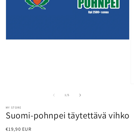
Open
media
1
in
modal
O
m
2
of
1
/
5
in
m
MY STORE
Suomi-pohnpei täytettävä vihko
Regular
€19,90 EUR