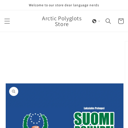
Skip to
Welcome to our store dear language nerds
content
Arctic Polyglots
Cart
Store
Skip to
product
information