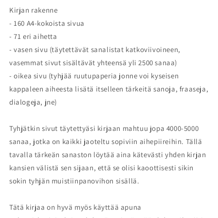
Kirjan rakenne
- 160 A4-kokoista sivua
- 71 eri aihetta
- vasen sivu (täytettävät sanalistat katkoviivoineen,
vasemmat sivut sisältävät yhteensä yli 2500 sanaa)
- oikea sivu (tyhjää ruutupaperia jonne voi kyseisen
kappaleen aiheesta lisätä itselleen tärkeitä sanoja, fraaseja,
dialogeja, jne)
Tyhjätkin sivut täytettyäsi kirjaan mahtuu jopa 4000-5000
sanaa, jotka on kaikki jaoteltu sopiviin aihepiireihin. Tällä
tavalla tärkeän sanaston löytää aina kätevästi yhden kirjan
kansien välistä sen sijaan, että se olisi kaoottisesti sikin
sokin tyhjän muistiinpanovihon sisällä.
Tätä kirjaa on hyvä myös käyttää apuna