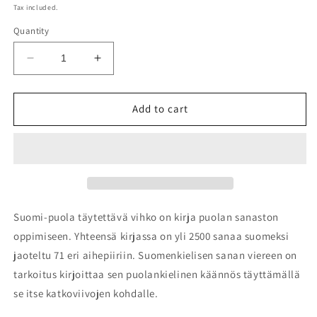
price
Tax included.
Quantity
Decrease
Increase
quantity
quantity
for
for
Suomi-
Suomi-
Add to cart
puola
puola
täytettävä
täytettävä
vihko
vihko
Suomi-puola täytettävä vihko on kirja puolan sanaston
oppimiseen. Yhteensä kirjassa on yli 2500 sanaa suomeksi
jaoteltu 71 eri aihepiiriin. Suomenkielisen sanan viereen on
tarkoitus kirjoittaa sen puolankielinen käännös täyttämällä
se itse katkoviivojen kohdalle.