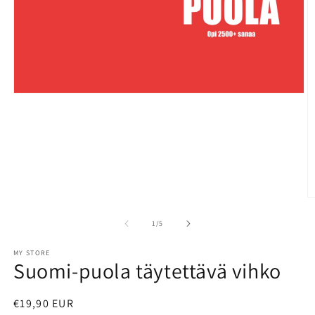
Open
media
1
in
modal
O
m
2
of
1
/
5
in
m
MY STORE
Suomi-puola täytettävä vihko
Regular
€19,90 EUR