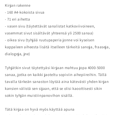
Kirjan rakenne
- 160 A4-kokoista sivua
- 71 eri aihetta
- vasen sivu (täytettävät sanalistat katkoviivoineen,
vasemmat sivut sisältävät yhteensä yli 2500 sanaa)
- oikea sivu (tyhjää ruutupaperia jonne voi kyseisen
kappaleen aiheesta lisätä itselleen tärkeitä sanoja, fraaseja,
dialogeja, jne)
Tyhjätkin sivut täytettyäsi kirjaan mahtuu jopa 4000-5000
sanaa, jotka on kaikki jaoteltu sopiviin aihepiireihin. Tällä
tavalla tärkeän sanaston löytää aina kätevästi yhden kirjan
kansien välistä sen sijaan, että se olisi kaoottisesti sikin
sokin tyhjän muistiinpanovihon sisällä.
Tätä kirjaa on hyvä myös käyttää apuna