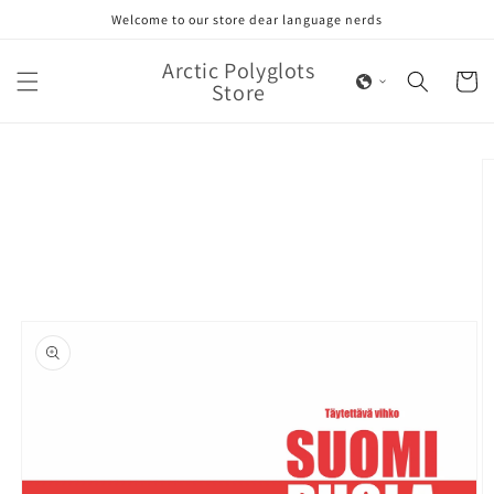
Skip to
Welcome to our store dear language nerds
content
Arctic Polyglots
Cart
Store
Skip to
product
information