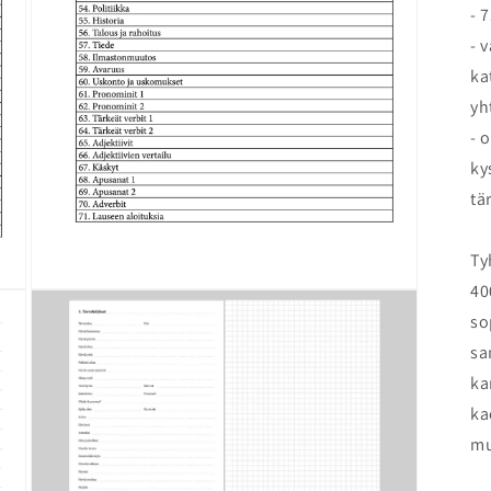
- 
- 
ka
yh
- 
ky
tä
Ty
40
Open
media
so
3
in
sa
modal
ka
ka
mu