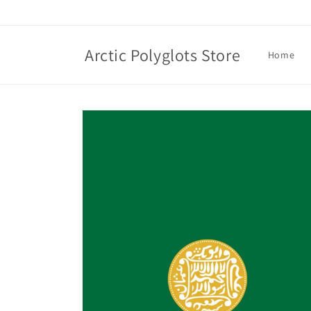
Skip to
content
Arctic Polyglots Store
Home
Skip to
product
information