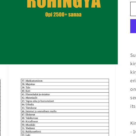
Su
ki
ki
er
on
se
it
Ki
- 