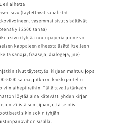
71 eri aihetta
vasen sivu (täytettävät sanalistat
tkoviivoineen, vasemmat sivut sisältävät
teensä yli 2500 sanaa)
oikea sivu (tyhjää ruutupaperia jonne voi
seisen kappaleen aiheesta lisätä itselleen
rkeitä sanoja, fraaseja, dialogeja, jne)
hjätkin sivut täytettyäsi kirjaan mahtuu jopa
00-5000 sanaa, jotka on kaikki jaoteltu
piviin aihepiireihin. Tällä tavalla tärkeän
naston löytää aina kätevästi yhden kirjan
nsien välistä sen sijaan, että se olisi
oottisesti sikin sokin tyhjän
istiinpanovihon sisällä.