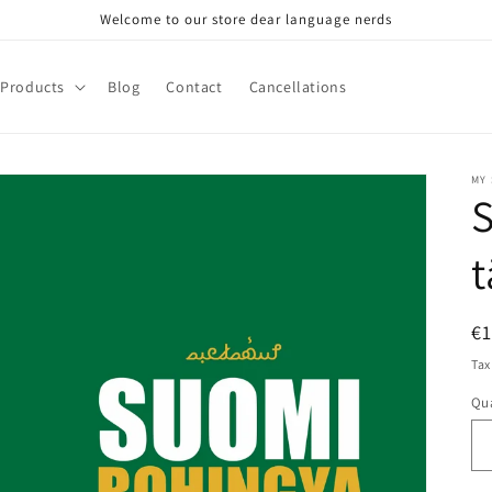
Welcome to our store dear language nerds
Products
Blog
Contact
Cancellations
MY
t
R
€
pr
Tax
Qua