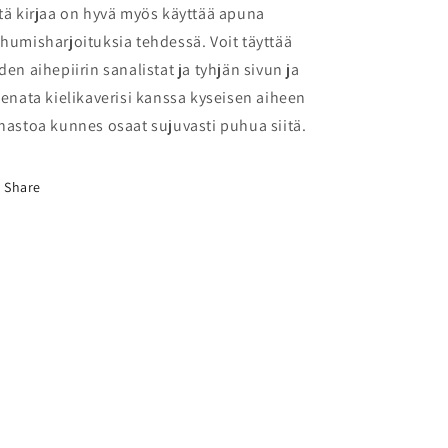
tä kirjaa on hyvä myös käyttää apuna
humisharjoituksia tehdessä. Voit täyttää
den aihepiirin sanalistat ja tyhjän sivun ja
eenata kielikaverisi kanssa kyseisen aiheen
nastoa kunnes osaat sujuvasti puhua siitä.
Share