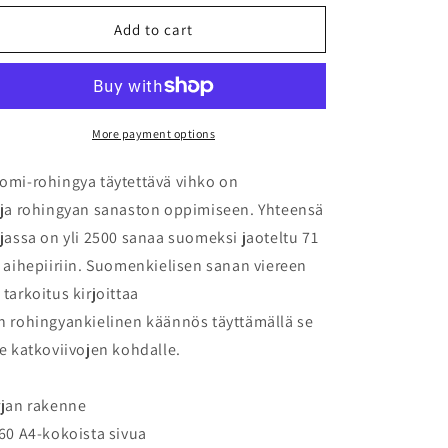
for
for
Suomi-
Suomi-
Add to cart
rohingya
rohingya
täytettävä
täytettävä
vihko
vihko
More payment options
omi-rohingya täytettävä vihko on
rja rohingyan sanaston oppimiseen. Yhteensä
rjassa on yli 2500 sanaa suomeksi jaoteltu 71
i aihepiiriin. Suomenkielisen sanan viereen
 tarkoitus kirjoittaa
n rohingyankielinen käännös täyttämällä se
se katkoviivojen kohdalle.
rjan rakenne
160 A4-kokoista sivua