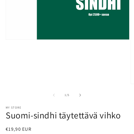
Open
media
1
in
modal
O
m
2
of
1
/
5
in
m
MY STORE
Suomi-sindhi täytettävä vihko
Regular
€19,90 EUR