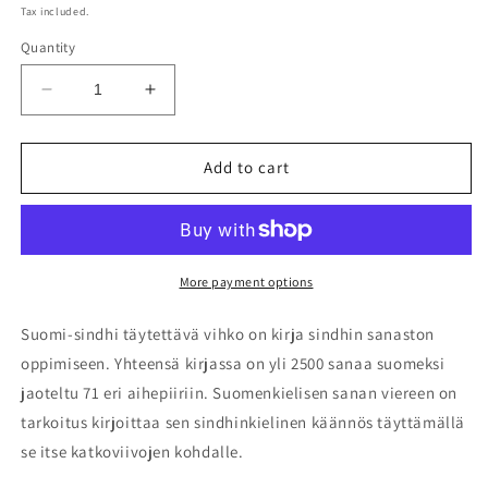
price
Tax included.
Quantity
Decrease
Increase
quantity
quantity
for
for
Suomi-
Suomi-
Add to cart
sindhi
sindhi
täytettävä
täytettävä
vihko
vihko
More payment options
Suomi-sindhi täytettävä vihko on kirja sindhin sanaston
oppimiseen. Yhteensä kirjassa on yli 2500 sanaa suomeksi
jaoteltu 71 eri aihepiiriin. Suomenkielisen sanan viereen on
tarkoitus kirjoittaa sen sindhinkielinen käännös täyttämällä
se itse katkoviivojen kohdalle.