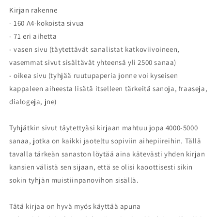
Kirjan rakenne
- 160 A4-kokoista sivua
- 71 eri aihetta
- vasen sivu (täytettävät sanalistat katkoviivoineen,
vasemmat sivut sisältävät yhteensä yli 2500 sanaa)
- oikea sivu (tyhjää ruutupaperia jonne voi kyseisen
kappaleen aiheesta lisätä itselleen tärkeitä sanoja, fraaseja,
dialogeja, jne)
Tyhjätkin sivut täytettyäsi kirjaan mahtuu jopa 4000-5000
sanaa, jotka on kaikki jaoteltu sopiviin aihepiireihin. Tällä
tavalla tärkeän sanaston löytää aina kätevästi yhden kirjan
kansien välistä sen sijaan, että se olisi kaoottisesti sikin
sokin tyhjän muistiinpanovihon sisällä.
Tätä kirjaa on hyvä myös käyttää apuna