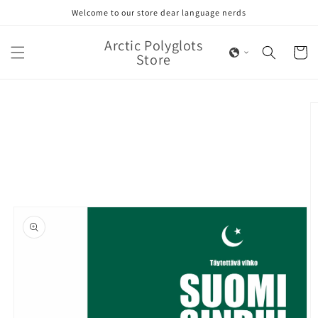
Skip to
Welcome to our store dear language nerds
content
Arctic Polyglots
Cart
Store
Skip to
product
information