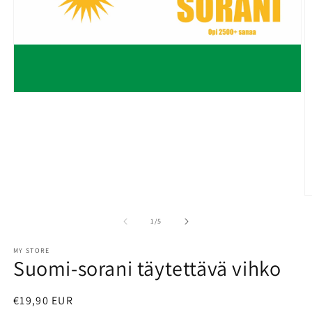
Open
media
1
in
modal
O
m
2
of
1
/
5
in
m
MY STORE
Suomi-sorani täytettävä vihko
Regular
€19,90 EUR