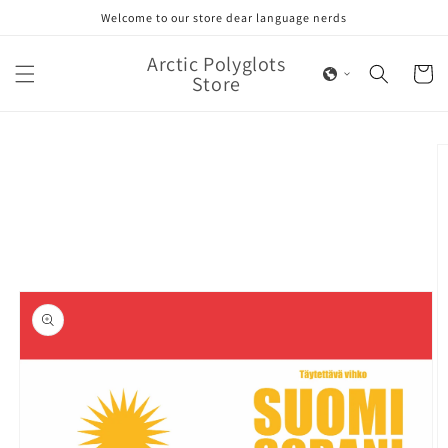
Skip to
Welcome to our store dear language nerds
content
Arctic Polyglots
Cart
Store
Skip to
product
information