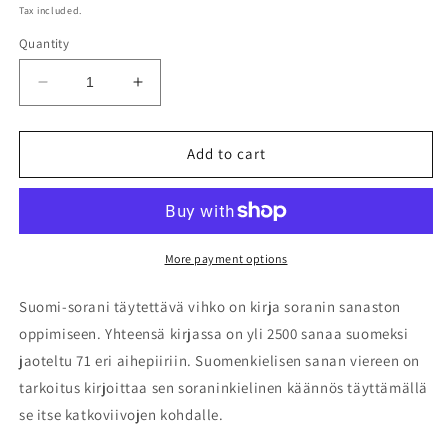
price
Tax included.
Quantity
Decrease
Increase
quantity
quantity
for
for
Suomi-
Suomi-
Add to cart
sorani
sorani
täytettävä
täytettävä
vihko
vihko
More payment options
Suomi-sorani täytettävä vihko on kirja soranin sanaston
oppimiseen. Yhteensä kirjassa on yli 2500 sanaa suomeksi
jaoteltu 71 eri aihepiiriin. Suomenkielisen sanan viereen on
tarkoitus kirjoittaa sen soraninkielinen käännös täyttämällä
se itse katkoviivojen kohdalle.