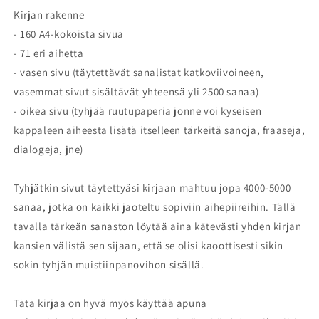
Kirjan rakenne
- 160 A4-kokoista sivua
- 71 eri aihetta
- vasen sivu (täytettävät sanalistat katkoviivoineen,
vasemmat sivut sisältävät yhteensä yli 2500 sanaa)
- oikea sivu (tyhjää ruutupaperia jonne voi kyseisen
kappaleen aiheesta lisätä itselleen tärkeitä sanoja, fraaseja,
dialogeja, jne)
Tyhjätkin sivut täytettyäsi kirjaan mahtuu jopa 4000-5000
sanaa, jotka on kaikki jaoteltu sopiviin aihepiireihin. Tällä
tavalla tärkeän sanaston löytää aina kätevästi yhden kirjan
kansien välistä sen sijaan, että se olisi kaoottisesti sikin
sokin tyhjän muistiinpanovihon sisällä.
Tätä kirjaa on hyvä myös käyttää apuna