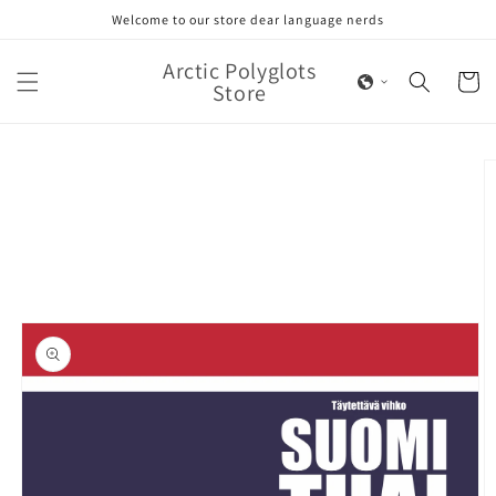
Skip to
Welcome to our store dear language nerds
content
Arctic Polyglots
Cart
Store
Skip to
product
information