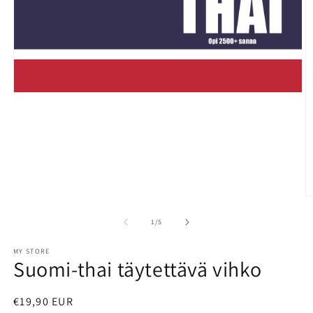
Open
media
1
in
modal
O
m
2
of
1
/
5
in
m
MY STORE
Suomi-thai täytettävä vihko
Regular
€19,90 EUR