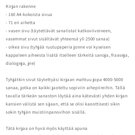
Kirjan rakenne
- 160 A4-kokoista sivua
- 71 eri aihetta
- vasen sivu (täytettävät sanalistat katkoviivoineen,
vasemmat sivut sisältävät yhteensä yli 2500 sanaa)
- oikea sivu (tyhjää ruutupaperia jonne voi kyseisen
kappaleen aiheesta lisätä itselleen tärkeitä sanoja, fraaseja,
dialogeja, jne)
Tyhjätkin sivut täytettyäsi kirjaan mahtuu jopa 4000-5000
sanaa, jotka on kaikki jaoteltu sopiviin aihepiireihin. Tällä
tavalla tärkeän sanaston löytää aina kätevästi yhden kirjan
kansien välistä sen sijaan, että se olisi kaoottisesti sikin
sokin tyhjän muistiinpanovihon sisällä.
Tätä kirjaa on hyvä myös käyttää apuna