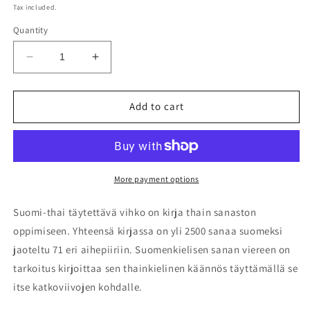
price
Tax included.
Quantity
Decrease
Increase
quantity
quantity
for
for
Suomi-
Suomi-
Add to cart
thai
thai
täytettävä
täytettävä
vihko
vihko
More payment options
Suomi-thai täytettävä vihko on kirja thain sanaston
oppimiseen. Yhteensä kirjassa on yli 2500 sanaa suomeksi
jaoteltu 71 eri aihepiiriin. Suomenkielisen sanan viereen on
tarkoitus kirjoittaa sen thainkielinen käännös täyttämällä se
itse katkoviivojen kohdalle.